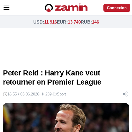
Connexion
USD
:
11 916
EUR
:
13 749
RUB
:
146
Peter Reid : Harry Kane veut
retourner en Premier League
18:55 / 03.06.2026
·
259
·
Sport