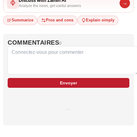
Discuss with Zamin AI
→
Analyze the news, get useful answers
Summarize
Pros and cons
Explain simply
COMMENTAIRES
0
Envoyer
…