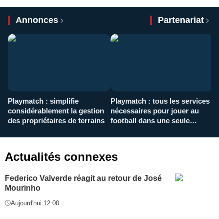
Annonces
Partenariat
Playmatch : simplifie
Playmatch : tous les services
C
considérablement la gestion
nécessaires pour jouer au
d
des propriétaires de terrains
football dans une seule
p
application
f
Actualités connexes
Federico Valverde réagit au retour de José
Mourinho
Aujourd'hui 12:00