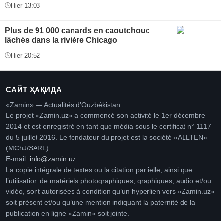
Hier 13:03
Plus de 91 000 canards en caoutchouc
lâchés dans la rivière Chicago
Hier 20:52
САЙТ ҲАҚИДА
«Zamin» — Actualités d’Ouzbékistan.
Le projet «Zamin.uz» a commencé son activité le 1er décembre
2014 et est enregistré en tant que média sous le certificat n° 1117
du 5 juillet 2016. Le fondateur du projet est la société «ALLTEN»
(MChJ/SARL).
E-mail:
info@zamin.uz
.
La copie intégrale de textes ou la citation partielle, ainsi que
l’utilisation de matériels photographiques, graphiques, audio et/ou
vidéo, sont autorisées à condition qu’un hyperlien vers «Zamin.uz»
soit présent et/ou qu’une mention indiquant la paternité de la
publication en ligne «Zamin» soit jointe.