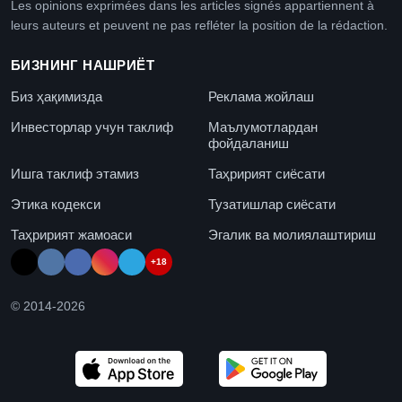
Les opinions exprimées dans les articles signés appartiennent à
leurs auteurs et peuvent ne pas refléter la position de la rédaction.
БИЗНИНГ НАШРИЁТ
Биз ҳақимизда
Реклама жойлаш
Инвесторлар учун таклиф
Маълумотлардан
фойдаланиш
Ишга таклиф этамиз
Таҳририят сиёсати
Этика кодекси
Тузатишлар сиёсати
Таҳририят жамоаси
Эгалик ва молиялаштириш
+18
© 2014-
2026