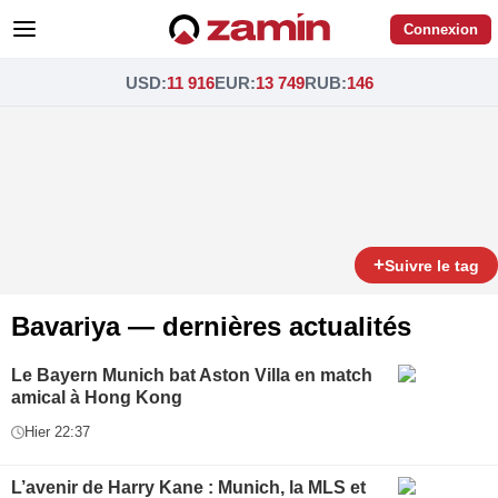
Connexion
USD
:
11 916
EUR
:
13 749
RUB
:
146
+
Suivre le tag
Bavariya — dernières actualités
Le Bayern Munich bat Aston Villa en match
amical à Hong Kong
Hier 22:37
L’avenir de Harry Kane : Munich, la MLS et