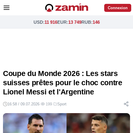
Connexion
USD
:
11 916
EUR
:
13 749
RUB
:
146
Coupe du Monde 2026 : Les stars
suisses prêtes pour le choc contre
Lionel Messi et l'Argentine
16:58 / 09.07.2026
·
199
·
Sport