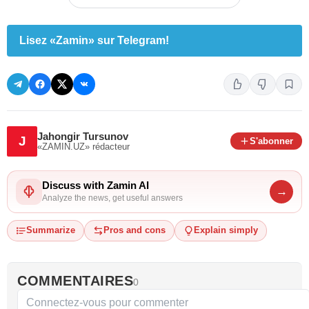
Lisez «Zamin» sur Telegram!
Jahongir Tursunov
J
S'abonner
«ZAMIN.UZ»
rédacteur
Discuss with Zamin AI
→
Analyze the news, get useful answers
Summarize
Pros and cons
Explain simply
COMMENTAIRES
0