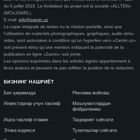
du 5 juillet 2016. Le fondateur du projet est la société «ALLTEN»
(MChJ/SARL).
E-mail:
info@zamin.uz
.
La copie intégrale de textes ou la citation partielle, ainsi que
l’utilisation de matériels photographiques, graphiques, audio et/ou
vidéo, sont autorisées à condition qu’un hyperlien vers «Zamin.uz»
soit présent et/ou qu’une mention indiquant la paternité de la
publication en ligne «Zamin» soit jointe.
Les opinions exprimées dans les articles signés appartiennent à
leurs auteurs et peuvent ne pas refléter la position de la rédaction.
БИЗНИНГ НАШРИЁТ
Биз ҳақимизда
Реклама жойлаш
Инвесторлар учун таклиф
Маълумотлардан
фойдаланиш
Ишга таклиф этамиз
Таҳририят сиёсати
Этика кодекси
Тузатишлар сиёсати