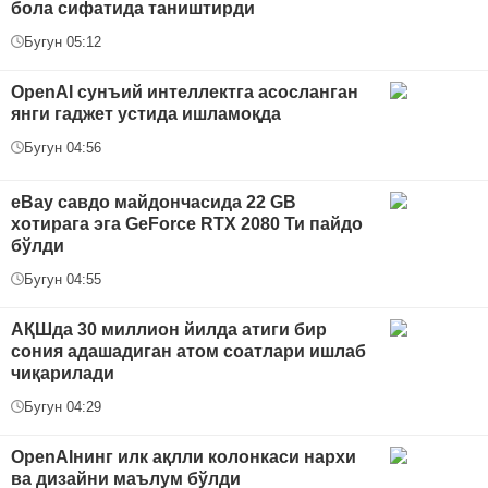
бола сифатида таништирди
Бугун 05:12
OpenAI сунъий интеллектга асосланган
янги гаджет устида ишламоқда
Бугун 04:56
eBay савдо майдончасида 22 GB
хотирага эга GeForce RTX 2080 Ти пайдо
бўлди
Бугун 04:55
АҚШда 30 миллион йилда атиги бир
сония адашадиган атом соатлари ишлаб
чиқарилади
Бугун 04:29
OpenAIнинг илк ақлли колонкаси нархи
ва дизайни маълум бўлди