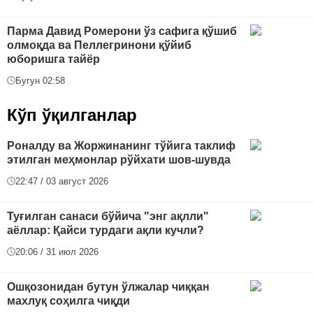
Парма Давид Ромерони ўз сафига қўшиб
олмоқда ва Пеллегринони қўйиб
юборишга тайёр
Бугун 02:58
Кўп ўқилганлар
Роналду ва Жоржинанинг тўйига таклиф
этилган меҳмонлар рўйхати шов-шувда
22:47 / 03 август 2026
Туғилган санаси бўйича "энг ақлли"
аёллар: Қайси турдаги ақли кучли?
20:06 / 31 июл 2026
Ошқозонидан бутун ўлжалар чиққан
махлуқ соҳилга чиқди