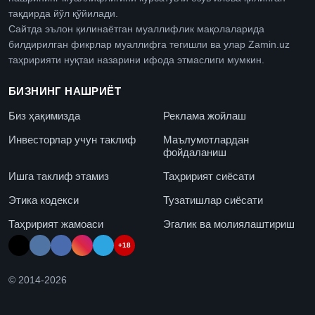
тақдирда йўл қўйилади.
Сайтда эълон қилинаётган муаллифлик мақолаларида
билдирилган фикрлар муаллифга тегишли ва улар Zamin.uz
таҳририяти нуқтаи назарини ифода этмаслиги мумкин.
БИЗНИНГ НАШРИЁТ
Биз ҳақимизда
Реклама жойлаш
Инвесторлар учун таклиф
Маълумотлардан
фойдаланиш
Ишга таклиф этамиз
Таҳририят сиёсати
Этика кодекси
Тузатишлар сиёсати
Таҳририят жамоаси
Эгалик ва молиялаштириш
+18
© 2014-
2026