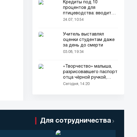
Кредиты под 10
процентов для
птицеводства: вводится
новый порядок
24.07, 10:54
Учитель выставлял
оценки студентам даже
за день до смерти
03.08, 19:34
«Творчество» малыша,
разрисовавшего паспорт
отца чёрной ручкой,
привлекло всеобщее
Сегодня, 14:20
внимание
Для сотрудничества