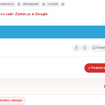
+
+
+
шленность
Инновации
London
те сайт Zamin.uz в Google
Сохр
Подписа
яснить проще