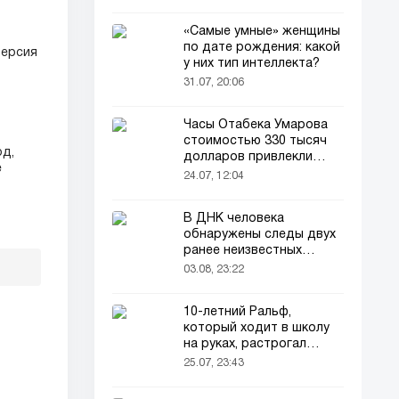
«Самые умные» женщины
по дате рождения: какой
версия
у них тип интеллекта?
31.07, 20:06
Часы Отабека Умарова
стоимостью 330 тысяч
рд,
долларов привлекли
е
всеобщее внимание в
24.07, 12:04
сети!
В ДНК человека
обнаружены следы двух
ранее неизвестных
предков
03.08, 23:22
10-летний Ральф,
который ходит в школу
на руках, растрогал
пользователей соцсетей
25.07, 23:43