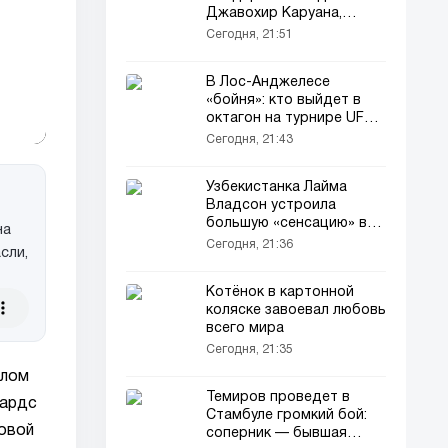
Джавохир Каруана,
поднялся на 2-е место!
Сегодня, 21:51
В Лос-Анджелесе
«бойня»: кто выйдет в
октагон на турнире UFC
331?
Сегодня, 21:43
Узбекистанка Лайма
Владсон устроила
большую «сенсацию» в
на
Лейпциге
Сегодня, 21:36
сли,
Котёнок в картонной
коляске завоевал любовь
всего мира
Сегодня, 21:35
шлом
Темиров проведет в
вардс
Стамбуле громкий бой:
ровой
соперник — бывшая