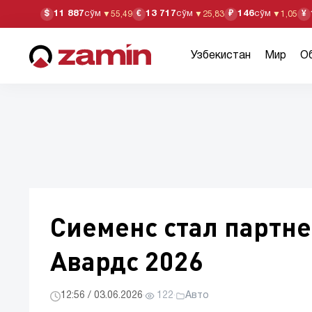
11 887
сўм
13 717
сўм
146
сўм
$
€
₽
¥
▼
55,49
▼
25,83
▼
1,05
Узбекистан
Мир
О
Сиеменс стал партн
Авардс 2026
12:56 / 03.06.2026
·
122
·
Авто