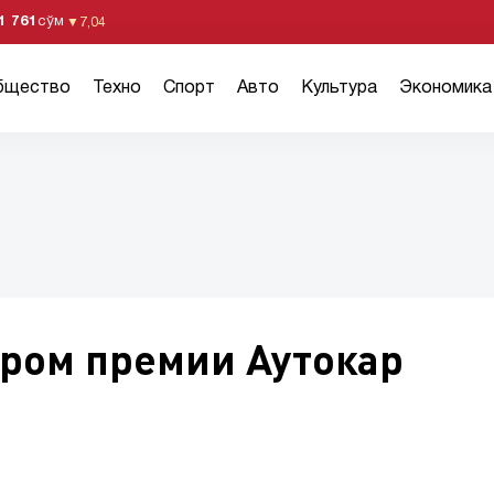
1 761
сўм
▼
7,04
бщество
Техно
Спорт
Авто
Культура
Экономика
ером премии Аутокар