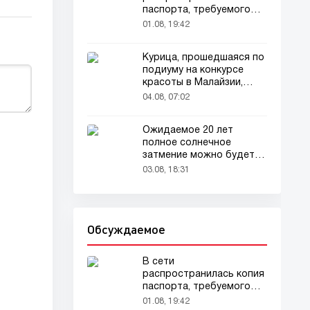
паспорта, требуемого
для домашних животных
01.08, 19:42
Курица, прошедшаяся по
подиуму на конкурсе
красоты в Малайзии,
привлекла внимание
04.08, 07:02
зрителей
Ожидаемое 20 лет
полное солнечное
затмение можно будет
наблюдать в августе
03.08, 18:31
Обсуждаемое
В сети
распространилась копия
паспорта, требуемого
для домашних животных
01.08, 19:42