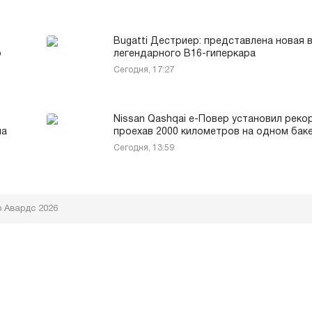
Bugatti Дестриер: представлена новая 
о
легендарного В16-гиперкара
Сегодня, 17:27
Nissan Qashqai е-Повер установил реко
ла
проехав 2000 километров на одном бак
Сегодня, 13:59
 Авардс 2026