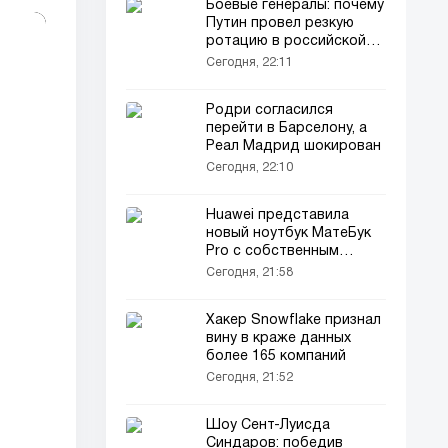
Боевые генералы: почему
Путин провел резкую
ротацию в российской
армии?
Сегодня, 22:11
Родри согласился
перейти в Барселону, а
Реал Мадрид шокирован
Сегодня, 22:10
Huawei представила
новый ноутбук МатеБук
Pro с собственным
процессором и
Сегодня, 21:58
HarmonyOS
Хакер Snowflake признал
вину в краже данных
более 165 компаний
Сегодня, 21:52
Шоу Сент-Луисда
Синдаров: победив