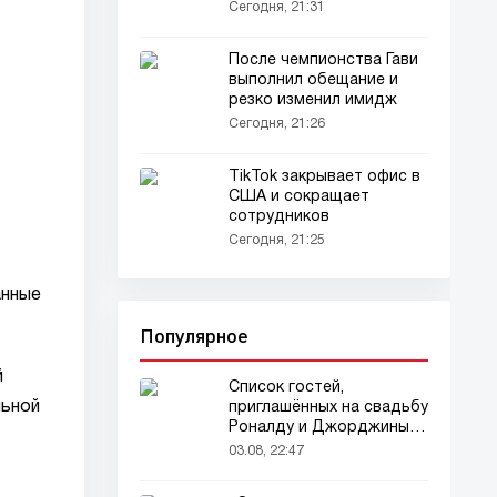
звезда UFC...
Сегодня, 21:31
После чемпионства Гави
выполнил обещание и
резко изменил имидж
Сегодня, 21:26
TikTok закрывает офис в
США и сокращает
сотрудников
Сегодня, 21:25
анные
Популярное
й
Список гостей,
льной
приглашённых на свадьбу
Роналду и Джорджины,
вызвал ажиотаж
03.08, 22:47