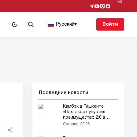
Русский
▾
Войти
Последние новости
Камбэк в Ташкенте:
«Пахтакор» упустил
преимущество 2:0 в
матче с «Бухоро»
Сегодня, 22:23