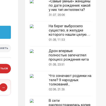
«Самые умные» женщины
по дате рождения: какой
у них тип интеллекта?
31.07, 20:06
На берег выбросило
существо, в желудке
которого нашли целую
добычу
01.08, 11:53
анить
Дрон впервые
полностью запечатлел
процесс рождения кита
01.08, 23:51
ться
Что означают родинки на
теле? 9 народных
толкований...
→
02.08, 21:35
В сети
распространилась копия