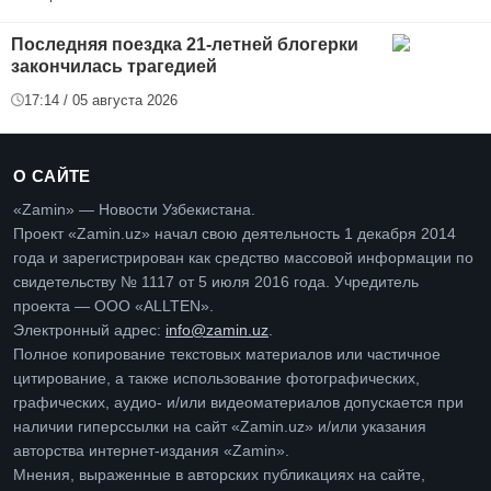
Последняя поездка 21-летней блогерки
закончилась трагедией
17:14 / 05 августа 2026
О САЙТЕ
«Zamin» — Новости Узбекистана.
Проект «Zamin.uz» начал свою деятельность 1 декабря 2014
года и зарегистрирован как средство массовой информации по
свидетельству № 1117 от 5 июля 2016 года. Учредитель
проекта — ООО «ALLTEN».
Электронный адрес:
info@zamin.uz
.
Полное копирование текстовых материалов или частичное
цитирование, а также использование фотографических,
графических, аудио- и/или видеоматериалов допускается при
наличии гиперссылки на сайт «Zamin.uz» и/или указания
авторства интернет-издания «Zamin».
Мнения, выраженные в авторских публикациях на сайте,