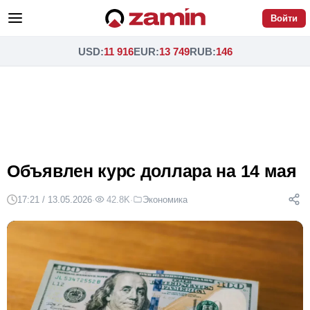
Войти
USD
:
11 916
EUR
:
13 749
RUB
:
146
Объявлен курс доллара на 14 мая
17:21 / 13.05.2026
·
42.8K
·
Экономика