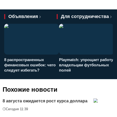
Объявления
Для сотрудничества
8 распространенных
Playmatch: упрощает работу
P
финансовых ошибок: чего
владельцам футбольных
н
следует избегать?
полей
и
п
Похожие новости
8 августа ожидается рост курса доллара
Сегодня 11:39