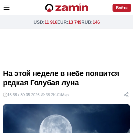
Войти
USD
:
11 916
EUR
:
13 749
RUB
:
146
На этой неделе в небе появится
редкая Голубая луна
15:58 / 30.05.2026
·
38.2K
·
Мир