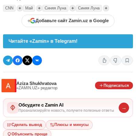
+
+
+
+
CNN
Май
Синяя Луна
Синяя Луна
+
Добавьте сайт Zamin.uz в Google
Читайте «Zamin» в Telegram!
Aziza Shukhratova
Подписаться
«ZAMIN.UZ»
редактор
Обсудите с Zamin AI
→
Проанализируйте новость, получите полезные ответы
Сделать вывод
Плюсы и минусы
Объяснить проще