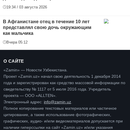
19:34 / 03 августа 2026
В Афганистане отец в течение 10 лет
представлял свою дочь окружающим
как мальчика
Вчера 05:12
О САЙТЕ
«Zamin» — Новости Узбекистана.
Проект «Zamin.uz» начал свою деятельность 1 декабря 2014
года и зарегистрирован как средство массовой информации по
свидетельству № 1117 от 5 июля 2016 года. Учредитель
проекта — ООО «ALLTEN».
Электронный адрес:
info@zamin.uz
.
Полное копирование текстовых материалов или частичное
цитирование, а также использование фотографических,
графических, аудио- и/или видеоматериалов допускается при
наличии гиперссылки на сайт «Zamin.uz» и/или указания