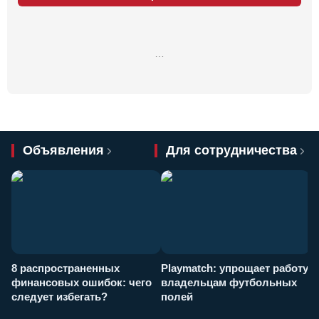
…
Объявления
Для сотрудничества
8 распространенных
Playmatch: упрощает работу
P
финансовых ошибок: чего
владельцам футбольных
н
следует избегать?
полей
и
п