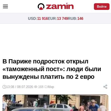
Войти
USD
:
11 916
EUR
:
13 749
RUB
:
146
В Париже подросток открыл
«таможенный пост»: люди были
вынуждены платить по 2 евро
13:08 / 08.07.2026
·
168
·
Мир