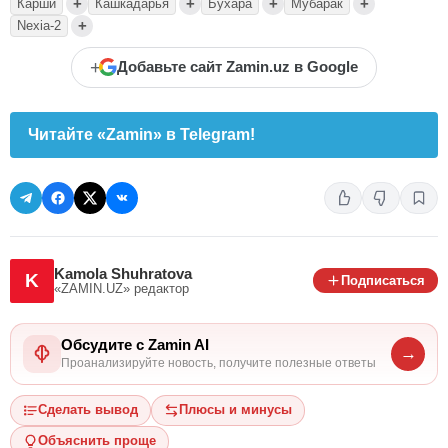
+
+
+
+
Карши
Кашкадарья
Бухара
Мубарак
+
Nexia-2
+
Добавьте сайт Zamin.uz в Google
Читайте «Zamin» в Telegram!
Kamola Shuhratova
K
Подписаться
«ZAMIN.UZ»
редактор
Обсудите с Zamin AI
→
Проанализируйте новость, получите полезные ответы
Сделать вывод
Плюсы и минусы
Объяснить проще