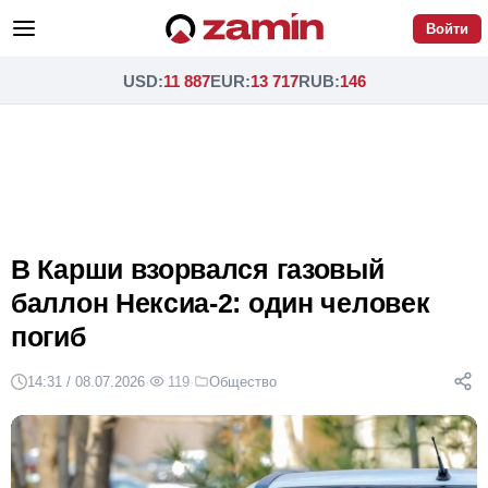
Войти
USD
:
11 887
EUR
:
13 717
RUB
:
146
В Карши взорвался газовый
баллон Нексиа-2: один человек
погиб
14:31 / 08.07.2026
·
119
·
Общество