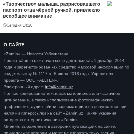
«Творчество» малыша, разрисовавшего
паспорт отца чёрной ручкой, привлекло
всеобщее внимание
Сегодня 14:20
О САЙТЕ
«Zamin» — Новости Узбекистана.
Проект «Zamin.uz» начал свою деятельность 1 декабря 2014
года и зарегистрирован как средство массовой информации по
свидетельству № 1117 от 5 июля 2016 года. Учредитель
проекта — ООО «ALLTEN».
Электронный адрес:
info@zamin.uz
.
Полное копирование текстовых материалов или частичное
цитирование, а также использование фотографических,
графических, аудио- и/или видеоматериалов допускается при
наличии гиперссылки на сайт «Zamin.uz» и/или указания
авторства интернет-издания «Zamin».
Мнения, выраженные в авторских публикациях на сайте,
принадлежат авторам и могут не отражать точку зрения