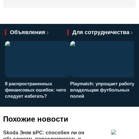
Объявления
Для сотрудничества
8 распространенных
Playmatch: упрощает работу
P
финансовых ошибок: чего
владельцам футбольных
н
следует избегать?
полей
и
п
Похожие новости
Skoda Эняк вРС: способен ли он
объединить повседневность и