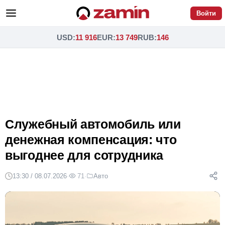
Войти
USD
:
11 916
EUR
:
13 749
RUB
:
146
Служебный автомобиль или
денежная компенсация: что
выгоднее для сотрудника
13:30 / 08.07.2026
·
71
·
Авто