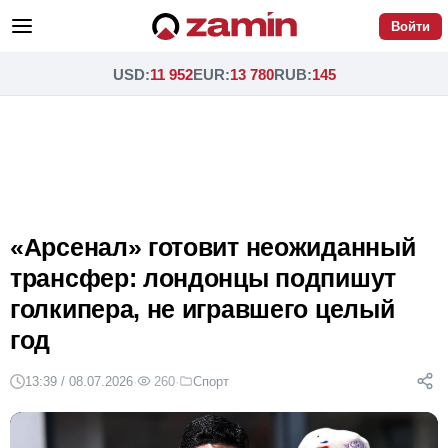
Войти
USD
:
11 952
EUR
:
13 780
RUB
:
145
«Арсенал» готовит неожиданный
трансфер: лондонцы подпишут
голкипера, не игравшего целый
год
13:39 / 08.07.2026
·
260
·
Спорт