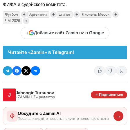
ФИФА и судейского комитета.
+
+
+
+
Футбол
Аргентина
Египет
Лионель Месси
+
ЧМ-2026
+
Добавьте сайт Zamin.uz в Google
Читайте «Zamin» в Telegram!
Jahongir Tursunov
J
Подписаться
«ZAMIN.UZ»
редактор
Обсудите с Zamin AI
→
Проанализируйте новость, получите полезные ответы