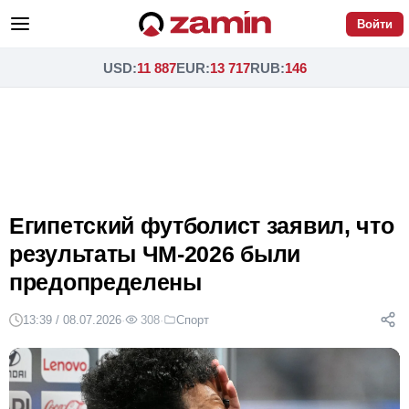
Войти
USD
:
11 887
EUR
:
13 717
RUB
:
146
Египетский футболист заявил, что
результаты ЧМ-2026 были
предопределены
13:39 / 08.07.2026
·
308
·
Спорт