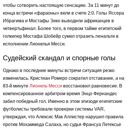
чтобы сотворить настоящую сенсацию. За 11 минут до
конца встречи «фараоны» вели в счете 2:0. Голы Яссера
Ибрагима и Мостафы Зико выводили африканцев в
четвертьфинал. Более того, в первом тайме египетский
голкипер Мостафа Шобейр сумел отразить пенальти в
исполнении Лионелья Месси.
Судейский скандал и спорные голы
Однако в последние минуты встречи ситуация резко
изменилась. Кристиан Ромеро сократил отставание, а на
83-й минуте
Лионель Месси
восстановил равновесие. В
компенсированное арбитром время Энцо Фернандес
забил победный гол. Именно в этом эпизоде египетские
футболисты требовали проверки системы VAR,
утверждая, что Алексис Мак Аллистер нарушил правила
против Мохаммеда Салаха, но судья Франсуа Летексье