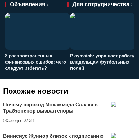
Объявления
Для сотрудничества
8 распространенных
Playmatch: упрощает работу
P
финансовых ошибок: чего
владельцам футбольных
н
следует избегать?
полей
и
п
Похожие новости
Почему переход Мохаммеда Салаха в
Трабзонспор вызвал споры
Сегодня 02:38
Винисиус Жуниор близок к подписанию