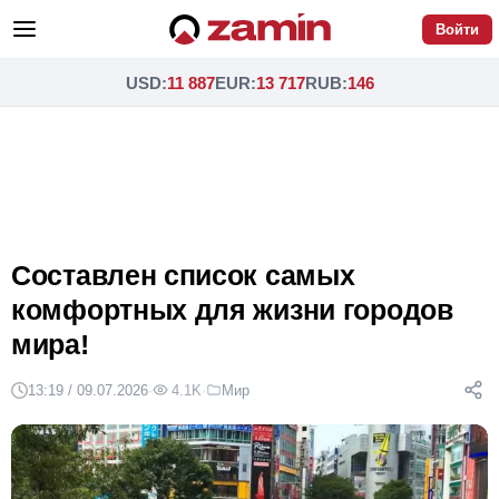
Войти
USD
:
11 887
EUR
:
13 717
RUB
:
146
Составлен список самых
комфортных для жизни городов
мира!
13:19 / 09.07.2026
·
4.1K
·
Мир