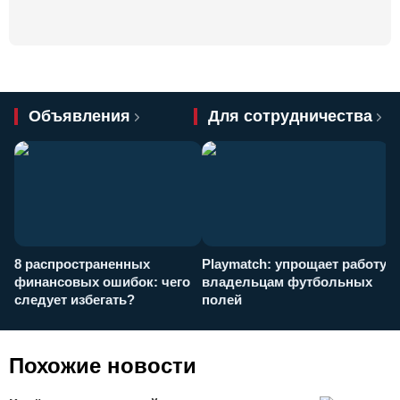
Объявления
Для сотрудничества
8 распространенных
Playmatch: упрощает работу
P
финансовых ошибок: чего
владельцам футбольных
н
следует избегать?
полей
и
п
Похожие новости