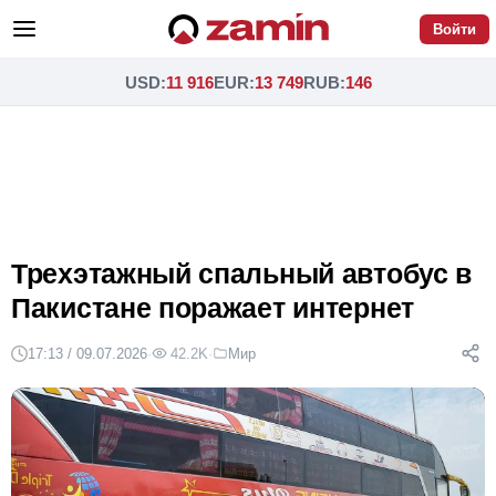
Войти
USD
:
11 916
EUR
:
13 749
RUB
:
146
Трехэтажный спальный автобус в
Пакистане поражает интернет
17:13 / 09.07.2026
·
42.2K
·
Мир