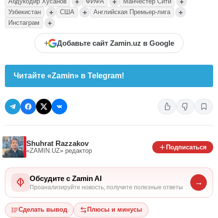
+
+
+
Абдукодир Хусанов
ФИФА
Манчестер Сити
+
+
+
Узбекистан
США
Английская Премьер-лига
+
Инстаграм
+
Добавьте сайт Zamin.uz в Google
Читайте «Zamin» в Telegram!
Shuhrat Razzakov
Подписаться
«ZAMIN.UZ»
редактор
Обсудите с Zamin AI
→
Проанализируйте новость, получите полезные ответы
Сделать вывод
Плюсы и минусы