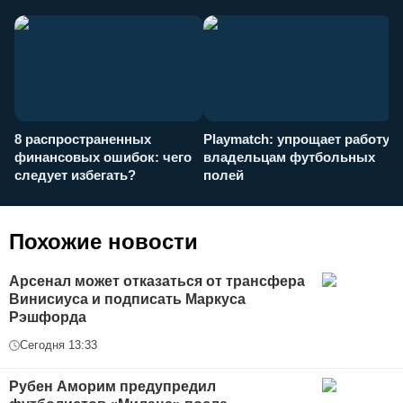
8 распространенных
Playmatch: упрощает работу
P
финансовых ошибок: чего
владельцам футбольных
н
следует избегать?
полей
и
п
Похожие новости
Арсенал может отказаться от трансфера
Винисиуса и подписать Маркуса
Рэшфорда
Сегодня 13:33
Рубен Аморим предупредил