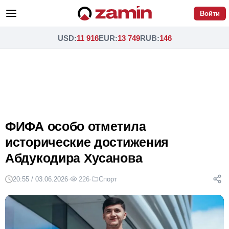
Войти
USD
:
11 916
EUR
:
13 749
RUB
:
146
ФИФА особо отметила
исторические достижения
Абдукодира Хусанова
20:55 / 03.06.2026
·
226
·
Спорт