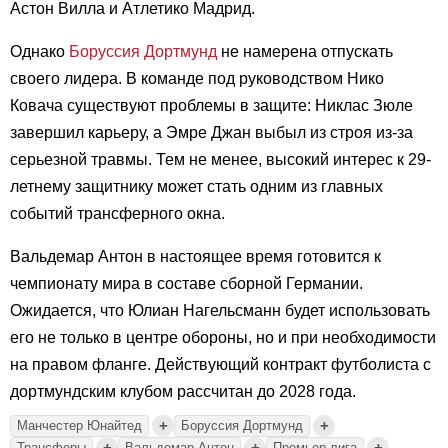
Астон Вилла и Атлетико Мадрид.
Однако
Боруссия Дортмунд
не намерена отпускать
своего лидера. В команде под руководством Нико
Ковача существуют проблемы в защите: Никлас Зюле
завершил карьеру, а Эмре Джан выбыл из строя из-за
серьезной травмы. Тем не менее, высокий интерес к 29-
летнему защитнику может стать одним из главных
событий трансферного окна.
Вальдемар Антон в настоящее время готовится к
чемпионату мира в составе сборной Германии.
Ожидается, что Юлиан Нагельсманн будет использовать
его не только в центре обороны, но и при необходимости
на правом фланге. Действующий контракт футболиста с
дортмундским клубом рассчитан до 2028 года.
+
+
Манчестер Юнайтед
Боруссия Дортмунд
+
+
+
Трансферы
Вальдемар Антон
Премьер-лига