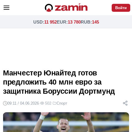
Войти
USD
:
11 952
EUR
:
13 780
RUB
:
145
Манчестер Юнайтед готов
предложить 40 млн евро за
защитника Боруссии Дортмунд
09:11 / 04.06.2026
·
502
·
Спорт