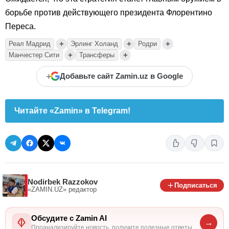
борьбе против действующего президента Флорентино
Переса.
+
+
+
Реал Мадрид
Эрлинг Холанд
Родри
+
+
Манчестер Сити
Трансферы
+
Добавьте сайт Zamin.uz в Google
Читайте «Zamin» в Telegram!
Nodirbek Razzokov
Подписаться
«ZAMIN.UZ»
редактор
Обсудите с Zamin AI
→
Проанализируйте новость, получите полезные ответы