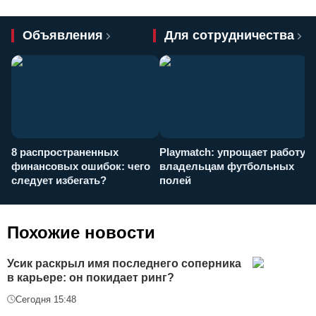
Объявления
Для сотрудничества
8 распространенных
Playmatch: упрощает работу
P
финансовых ошибок: чего
владельцам футбольных
н
следует избегать?
полей
и
п
Похожие новости
Усик раскрыл имя последнего соперника
в карьере: он покидает ринг?
Сегодня 15:48