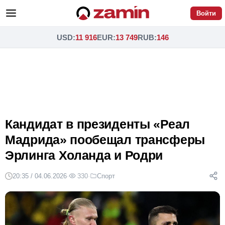
Войти
USD
:
11 916
EUR
:
13 749
RUB
:
146
Кандидат в президенты «Реал
Мадрида» пообещал трансферы
Эрлинга Холанда и Родри
20:35 / 04.06.2026
·
330
·
Спорт