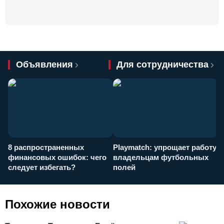
Объявления
Для сотрудничества
8 распространенных
Playmatch: упрощает работу
P
финансовых ошибок: чего
владельцам футбольных
н
следует избегать?
полей
и
п
Похожие новости