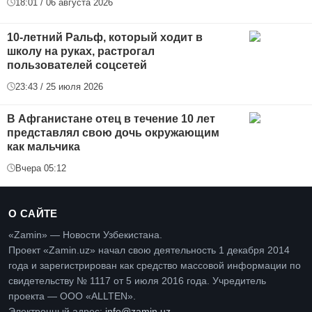
18:01 / 06 августа 2026
10-летний Ральф, который ходит в
школу на руках, растрогал
пользователей соцсетей
23:43 / 25 июля 2026
В Афганистане отец в течение 10 лет
представлял свою дочь окружающим
как мальчика
Вчера 05:12
О САЙТЕ
«Zamin» — Новости Узбекистана.
Проект «Zamin.uz» начал свою деятельность 1 декабря 2014
года и зарегистрирован как средство массовой информации по
свидетельству № 1117 от 5 июля 2016 года. Учредитель
проекта — ООО «ALLTEN».
Электронный адрес:
info@zamin.uz
.