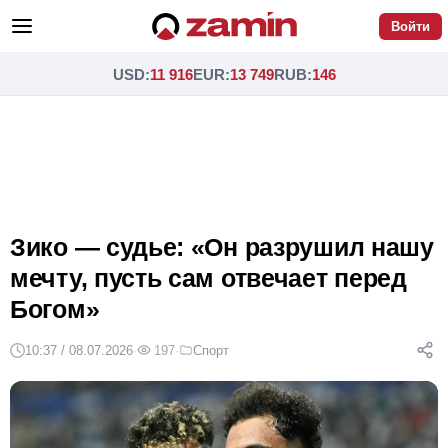
Войти
USD
:
11 916
EUR
:
13 749
RUB
:
146
Зико — судье: «Он разрушил нашу
мечту, пусть сам отвечает перед
Богом»
10:37 / 08.07.2026
·
197
·
Спорт