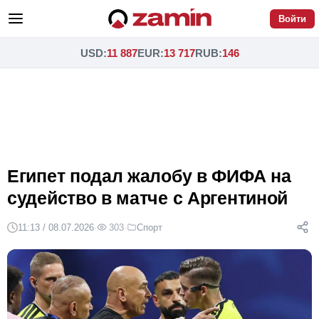
Войти
USD
:
11 887
EUR
:
13 717
RUB
:
146
Египет подал жалобу в ФИФА на
судейство в матче с Аргентиной
11:13 / 08.07.2026
·
303
·
Спорт