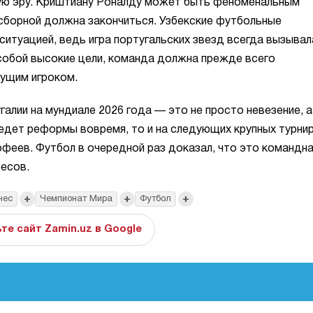
вую эру. Криштиану Роналду может быть феноменальным
 сборной должна закончиться. Узбекские футбольные
ситуацией, ведь игра португальских звезд всегда вызывал
 собой высокие цели, команда должна прежде всего
ущим игроком.
алии на мундиале 2026 года — это не просто невезение, а
ведет реформы вовремя, то и на следующих крупных турни
офеев. Футбол в очередной раз доказал, что это командна
ресов.
+
+
+
нес
Чемпионат Мира
Футбол
те сайт Zamin.uz в Google