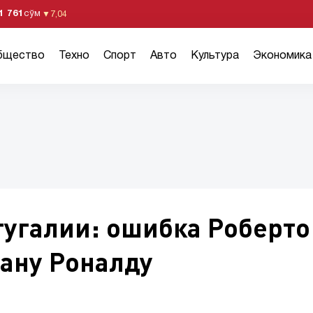
1 761
сўм
▼
7,04
бщество
Техно
Спорт
Авто
Культура
Экономика
тугалии: ошибка Роберто
ану Роналду