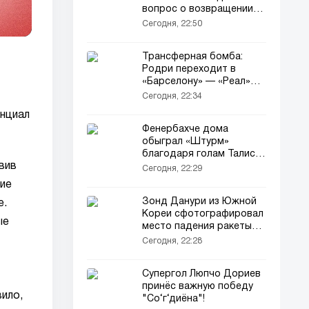
вопрос о возвращении
Ивана Перишича в
Сегодня, 22:50
«Интер»
Трансферная бомба:
Родри переходит в
«Барселону» — «Реал»
вышел из борьбы
Сегодня, 22:34
енциал
Фенербахче дома
обыграл «Штурм»
благодаря голам Талиски
вив
и Гринвуда
Сегодня, 22:29
ние
Зонд Данури из Южной
е.
Кореи сфотографировал
ые
место падения ракеты
Falcon 9 на Луне
Сегодня, 22:28
Супергол Люпчо Дориев
принёс важную победу
ило,
"Со‘г‘диёна"!