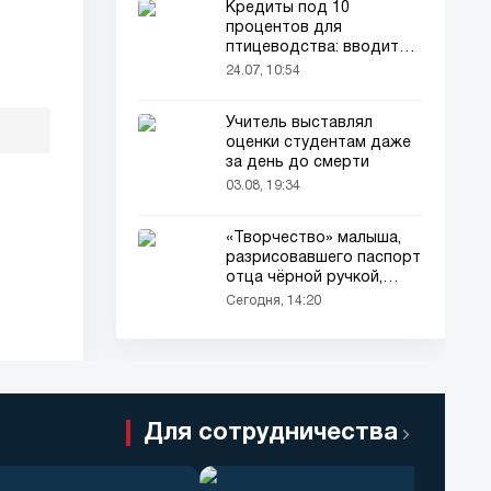
Кредиты под 10
процентов для
птицеводства: вводится
новый порядок
24.07, 10:54
Учитель выставлял
оценки студентам даже
за день до смерти
03.08, 19:34
«Творчество» малыша,
разрисовавшего паспорт
отца чёрной ручкой,
привлекло всеобщее
Сегодня, 14:20
внимание
Для сотрудничества