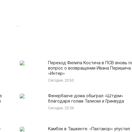
…
Переход Филипа Костича в ПСВ вновь п
вопрос о возвращении Ивана Перишича
«Интер»
Сегодня, 22:50
в
Фенербахче дома обыграл «Штурм»
ы
благодаря голам Талиски и Гринвуда
Сегодня, 22:29
ю
Камбэк в Ташкенте: «Пахтакор» упустил