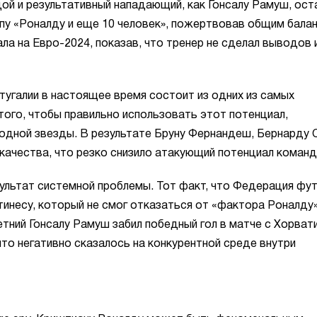
ой и результативный нападающий, как Гонсалу Рамуш, ост
ципу «Роналду и еще 10 человек», пожертвовав общим бала
ла на Евро-2024, показав, что тренер не сделал выводов 
тугалии в настоящее время состоит из одних из самых
ого, чтобы правильно использовать этот потенциал,
 одной звезды. В результате Бруну Фернандеш, Бернарду 
 качества, что резко снизило атакующий потенциал команд
зультат системной проблемы. Тот факт, что Федерация фу
несу, который не смог отказаться от «фактора Роналду»
етний Гонсалу Рамуш забил победный гол в матче с Хорвати
то негативно сказалось на конкурентной среде внутри