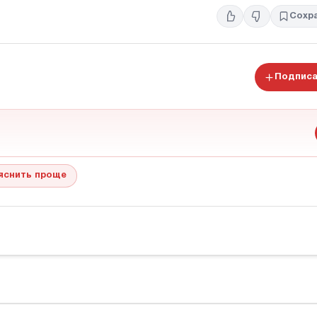
Сохр
Подписа
яснить проще