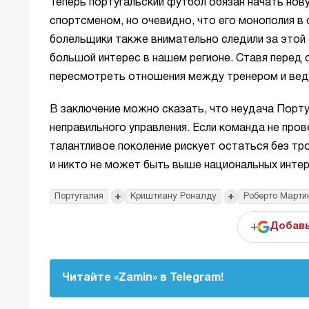
Теперь португальский футбол обязан начать но
спортсменом, но очевидно, что его монополия в
болельщики также внимательно следили за этой 
большой интерес в нашем регионе. Ставя перед
пересмотреть отношения между тренером и вед
В заключение можно сказать, что неудача Португ
неправильного управления. Если команда не про
талантливое поколение рискует остаться без тр
и никто не может быть выше национальных инте
+
+
Португалия
Криштиану Роналду
Роберто Марти
+
Добавь
Читайте «Zamin» в Telegram!