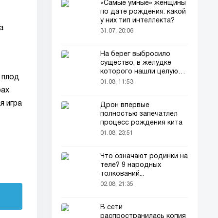
«Самые умные» женщины
по дате рождения: какой
у них тип интеллекта?
а
31.07, 20:06
На берег выбросило
существо, в желудке
которого нашли целую
 плод
добычу
01.08, 11:53
рах
я игра
Дрон впервые
полностью запечатлел
процесс рождения кита
01.08, 23:51
Что означают родинки на
теле? 9 народных
толкований...
02.08, 21:35
В сети
распространилась копия