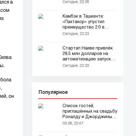
Сегодня, 22:28
ался в
нсом
Камбэк в Ташкенте:
из
«Пахтакор» упустил
преимущество 2:0 в
матче с «Бухоро»
Сегодня, 22:23
Стартап Наиве привлёк
28,5 млн долларов на
Силва
автоматизацию запуска
бизнеса с помощью ИИ-
ы.
Сегодня, 22:20
агентов
тбола
,
Популярное
ей, он
Список гостей,
приглашённых на свадьбу
Роналду и Джорджины,
вызвал ажиотаж
03.08, 22:47