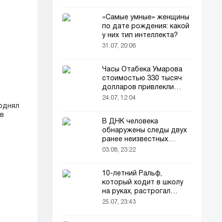
«Самые умные» женщины
по дате рождения: какой
у них тип интеллекта?
31.07, 20:06
Часы Отабека Умарова
стоимостью 330 тысяч
долларов привлекли
всеобщее внимание в
24.07, 12:04
сети!
однял
 в
В ДНК человека
обнаружены следы двух
ранее неизвестных
предков
03.08, 23:22
10-летний Ральф,
который ходит в школу
на руках, растрогал
пользователей соцсетей
25.07, 23:43