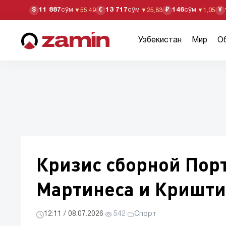
11 887
сўм
13 717
сўм
146
сўм
$
€
₽
¥
▼
55,49
▼
25,83
▼
1,05
Узбекистан
Мир
О
Кризис сборной Пор
Мартинеса и Кришти
12:11 / 08.07.2026
·
542
·
Спорт