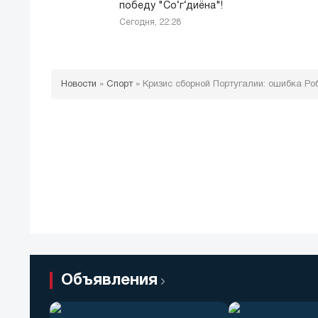
победу "Со‘г‘диёна"!
Сегодня, 22:28
Новости
»
Спорт
»
Кризис сборной Португалии: ошибка Р
Объявления