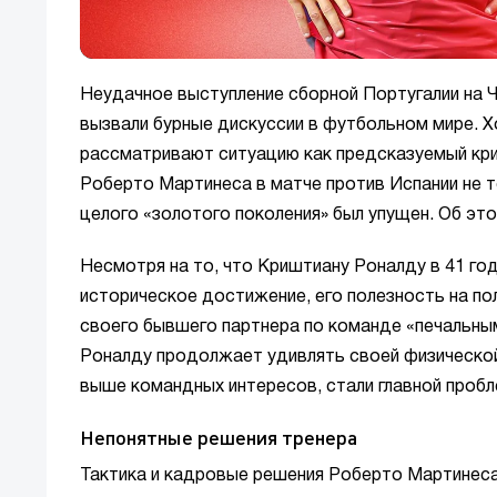
Неудачное выступление сборной Португалии на Ч
вызвали бурные дискуссии в футбольном мире. Х
рассматривают ситуацию как предсказуемый кр
Роберто Мартинеса в матче против Испании не то
целого «золотого поколения» был упущен. Об э
Несмотря на то, что Криштиану Роналду в 41 го
историческое достижение, его полезность на по
своего бывшего партнера по команде «печальным
Роналду продолжает удивлять своей физической
выше командных интересов, стали главной пробл
Непонятные решения тренера
Тактика и кадровые решения Роберто Мартинеса 