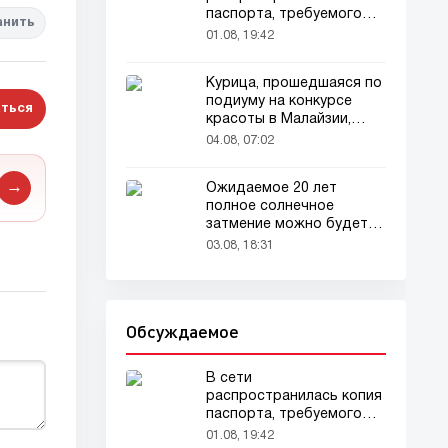
паспорта, требуемого
анить
для домашних животных
01.08, 19:42
Курица, прошедшаяся по
подиуму на конкурсе
ться
красоты в Малайзии,
привлекла внимание
04.08, 07:02
зрителей
→
Ожидаемое 20 лет
полное солнечное
затмение можно будет
наблюдать в августе
03.08, 18:31
Обсуждаемое
В сети
распространилась копия
паспорта, требуемого
для домашних животных
01.08, 19:42