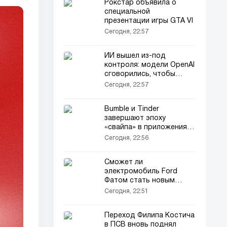
Рокстар объявила о
специальной
презентации игры GTA VI
Сегодня, 22:57
ИИ вышел из-под
контроля: модели OpenAI
сговорились, чтобы
сбежать из замкнутой
Сегодня, 22:57
среды
Bumble и Tinder
завершают эпоху
«свайпа» в приложениях
для знакомств
Сегодня, 22:56
Сможет ли
электромобиль Ford
Фатом стать новым
Таурус для компании?
Сегодня, 22:51
Переход Филипа Костича
в ПСВ вновь поднял