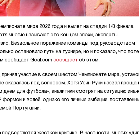
емпионате мира 2026 года и вылет на стадии 1/8 финала
отя многие называют это концом эпохи, эксперты
изис. Безвольное поражение команды под руководством
лько остановило путь на турнире, но и показало, что пот
том сообщает Goal.com
сообщает
об этом.
д принял участие в своем шестом Чемпионате мира, устано
ле оказалась под вопросом. Хотя Уэйн Руни назвал проща
 днем для футбола», аналитики смотрят на ситуацию инач
 формой и волей, однако его личные амбиции, поставленн
емой Португалии.
подвергаются жесткой критике. В частности, многих удив