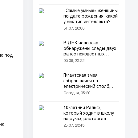
«Самые умные» женщины
по дате рождения: какой
у них тип интеллекта?
31.07, 20:06
В ДНК человека
обнаружены следы двух
ранее неизвестных
ию под
предков
03.08, 23:22
Гигантская змея,
забравшаяся на
электрический столб,
погибла от удара током
Сегодня, 05:20
10-летний Ральф,
который ходит в школу
на руках, растрогал
пользователей соцсетей
ик
25.07, 23:43