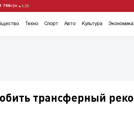
1 766
сўм
▲
4,29
бщество
Техно
Спорт
Авто
Культура
Экономика
побить трансферный рек