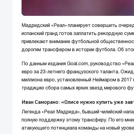
Мадридский «Реал» планирует совершить очеред
испанский гранд готов заплатить рекордную сум
привлекают внимание футбольной общественност
дорогим трансфером в истории футбола. Об эт
По данным издания Goal.com, руководство «Реа
евро за 23-летнего французского таланта. Ожид
миллиона евро, установленный Неймаром в 2017
традицию сбора самых ярких звезд мирового фу
Иван Саморано: «Олисе нужно купить уже зав
Легенда «Реал Мадрида», бывший чилийский нап
полную поддержку этому трансферу. По его мне
атакующего потенциала команды на новый уров