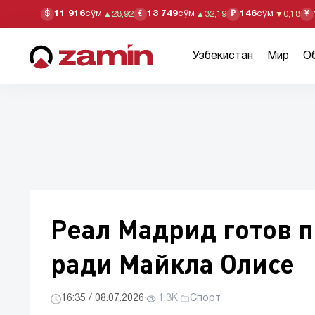
11 916
сўм
13 749
сўм
146
сўм
$
€
₽
¥
▲
28,92
▲
32,19
▼
0,18
Узбекистан
Мир
О
Реал Мадрид готов 
ради Майкла Олисе
16:35 / 08.07.2026
·
1.3K
·
Спорт