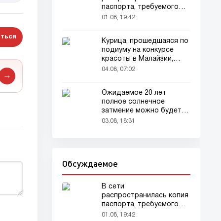
паспорта, требуемого
для домашних животных
01.08, 19:42
ться
Курица, прошедшаяся по
подиуму на конкурсе
красоты в Малайзии,
привлекла внимание
04.08, 07:02
→
зрителей
Ожидаемое 20 лет
полное солнечное
затмение можно будет
наблюдать в августе
03.08, 18:31
Обсуждаемое
В сети
распространилась копия
паспорта, требуемого
для домашних животных
01.08, 19:42