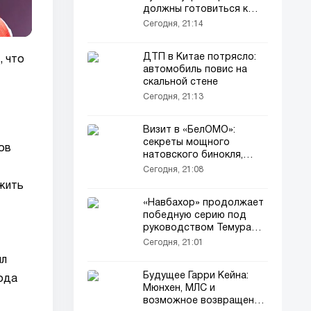
должны готовиться к
трудным временам
Сегодня, 21:14
ДТП в Китае потрясло:
, что
автомобиль повис на
скальной стене
Сегодня, 21:13
Визит в «БелОМО»:
секреты мощного
ов
натовского бинокля,
вручённого Лукашенко
Сегодня, 21:08
лжить
«Навбахор» продолжает
победную серию под
руководством Темура
Кападзе
Сегодня, 21:01
ил
Будущее Гарри Кейна:
ода
Мюнхен, МЛС и
возможное возвращение