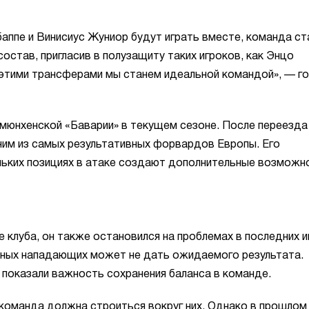
Мбаппе и Винисиус Жуниор будут играть вместе, команда ст
остав, пригласив в полузащиту таких игроков, как Энцо
с этими трансферами мы станем идеальной командой», — г
 мюнхенской «Баварии» в текущем сезоне. После переезда
ним из самых результативных форвардов Европы. Его
ольких позициях в атаке создают дополнительные возможн
клуба, он также остановился на проблемах в последних и
здных нападающих может не дать ожидаемого результата.
 показали важность сохранения баланса в команде.
 команда должна строиться вокруг них. Однако в прошлом