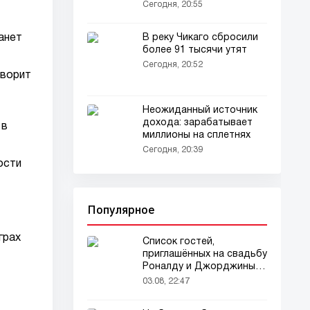
в Англию
Сегодня, 20:55
В реку Чикаго сбросили
анет
более 91 тысячи утят
Сегодня, 20:52
оворит
Неожиданный источник
дохода: зарабатывает
 в
миллионы на сплетнях
Сегодня, 20:39
ости
Популярное
грах
Список гостей,
приглашённых на свадьбу
Роналду и Джорджины,
вызвал ажиотаж
03.08, 22:47