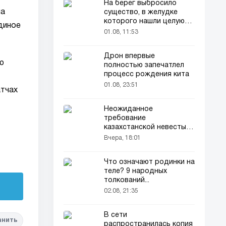
На берег выбросило
на
существо, в желудке
которого нашли целую
диное
добычу
01.08, 11:53
Дрон впервые
ю
полностью запечатлел
процесс рождения кита
01.08, 23:51
атчах
Неожиданное
требование
казахстанской невесты в
качестве махра удивило
Вчера, 18:01
всех
Что означают родинки на
теле? 9 народных
толкований...
02.08, 21:35
В сети
анить
распространилась копия