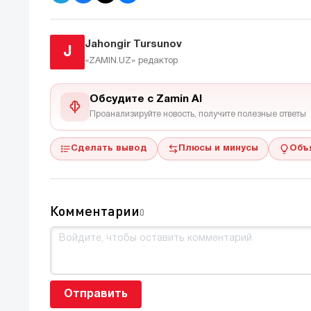
Jahongir Tursunov
J
«ZAMIN.UZ»
редактор
Обсудите с Zamin AI
Проанализируйте новость, получите полезные ответы
Сделать вывод
Плюсы и минусы
Объ
Комментарии
0
Отправить