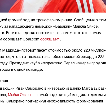
ной громкий ход на трансферном рынке. Сообщения о том
му за нападающего немецкой «Баварии» Майкла Олисе,
и. Если эта сделка состоится, она может стать самым
ом сообщает Goal.com
сообщает
.
л Мадрида» готовит пакет стоимостью около 223 миллион
ается, что этот показатель побьет мировой рекорд в 222
 году. Президент клуба Флорентино Перес намерен продо
тбола в одной команде.
тра»
адающий Иван Саморано в интервью изданию Marca выраз
нию,
Майкл Олисе
— самый подходящий кандидат для выв
ень. Саморано подчеркнул необходимость формирования