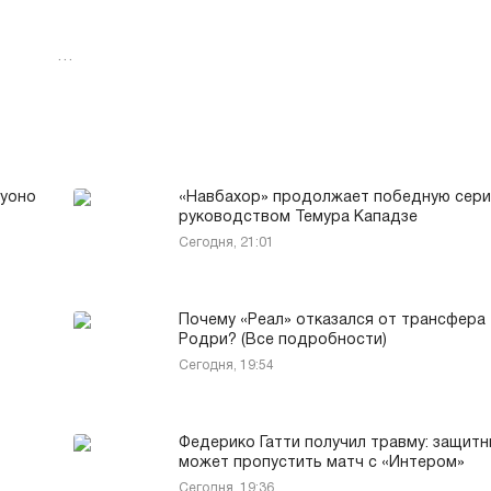
…
туоно
«Навбахор» продолжает победную сер
руководством Темура Кападзе
Сегодня, 21:01
Почему «Реал» отказался от трансфера
Родри? (Все подробности)
Сегодня, 19:54
Федерико Гатти получил травму: защитн
может пропустить матч с «Интером»
Сегодня, 19:36