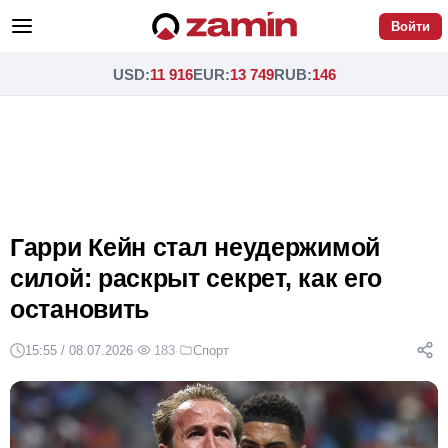
Войти
USD
:
11 916
EUR
:
13 749
RUB
:
146
Гарри Кейн стал неудержимой
силой: раскрыт секрет, как его
остановить
15:55 / 08.07.2026
·
183
·
Спорт