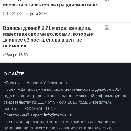
невесты в качестве махра удивило всех
18:01 / 06 августа 2026
Волосы длиной 2,71 метра: женщина,
известная своими волосами, которые
длиннее её роста, снова в центре
внимания
Вчера 16:50
О САЙТЕ
«Zamin» — Новости Узбекистана.
Проект «Zamin.uz» начал свою деятельность 1 декабря 2014
года и зарегистрирован как средство массовой информации по
свидетельству № 1117 от 5 июля 2016 года. Учредитель
проекта — ООО «ALLTEN».
Электронный адрес:
info@zamin.uz
.
Полное копирование текстовых материалов или частичное
цитирование, а также использование фотографических,