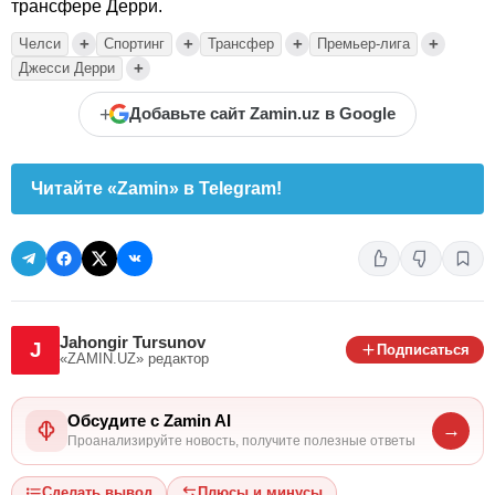
трансфере Дерри.
+
+
+
+
Челси
Спортинг
Трансфер
Премьер-лига
+
Джесси Дерри
+
Добавьте сайт Zamin.uz в Google
Читайте «Zamin» в Telegram!
Jahongir Tursunov
J
Подписаться
«ZAMIN.UZ»
редактор
Обсудите с Zamin AI
→
Проанализируйте новость, получите полезные ответы
Сделать вывод
Плюсы и минусы