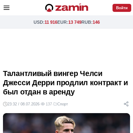
Войти
USD
:
11 916
EUR
:
13 749
RUB
:
146
Талантливый вингер Челси
Джесси Дерри продлил контракт и
был отдан в аренду
23:32 / 08.07.2026
·
137
·
Спорт