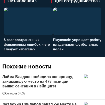
Объявления
Для сотрудничества
8 распространенных
Playmatch: упрощает работу
P
финансовых ошибок: чего
владельцам футбольных
н
следует избегать?
полей
и
п
Похожие новости
Лайма Владсон победила соперницу,
занимавшую место на 478 позиций
выше: сенсация в Лейпциге!
Сегодня 07:39
Джавохир Синдаров занял 2-е место на