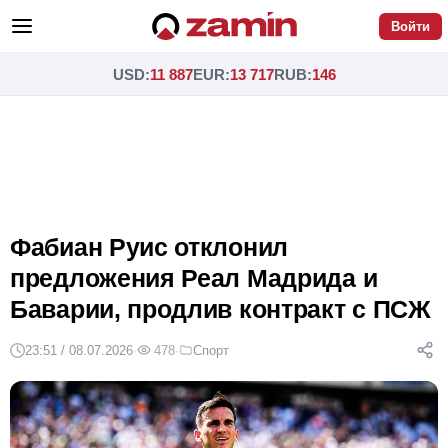
Войти
USD
:
11 887
EUR
:
13 717
RUB
:
146
Фабиан Руис отклонил
предложения Реал Мадрида и
Баварии, продлив контракт с ПСЖ
23:51 / 08.07.2026
·
478
·
Спорт