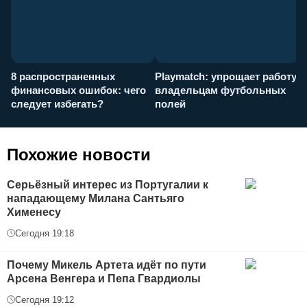
8 распространенных
Playmatch: упрощает работу
P
финансовых ошибок: чего
владельцам футбольных
н
следует избегать?
полей
и
п
Похожие новости
Серьёзный интерес из Португалии к
нападающему Милана Сантьяго
Хименесу
Сегодня 19:18
Почему Микель Артета идёт по пути
Арсена Венгера и Пепа Гвардиолы
Сегодня 19:12