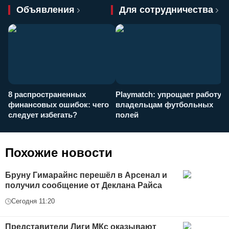
Объявления
Для сотрудничества
8 распространенных
Playmatch: упрощает работу
P
финансовых ошибок: чего
владельцам футбольных
н
следует избегать?
полей
и
п
Похожие новости
Бруну Гимарайнс перешёл в Арсенал и
получил сообщение от Деклана Райса
Сегодня 11:20
Представители Лиги МКс оказывают