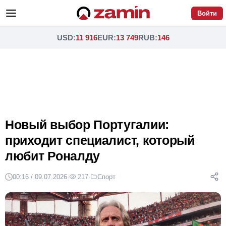
Войти
USD
:
11 916
EUR
:
13 749
RUB
:
146
Новый выбор Португалии:
приходит специалист, который
любит Роналду
00:16 / 09.07.2026
·
217
·
Спорт