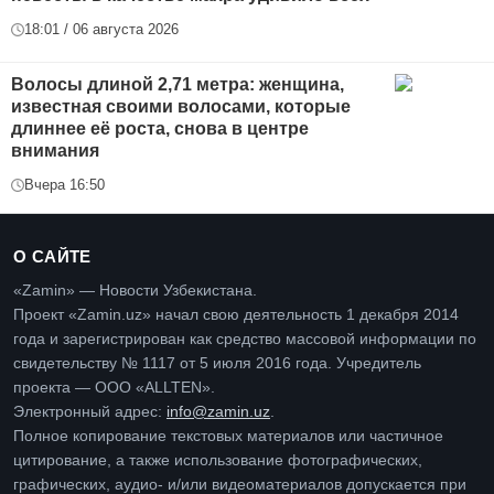
18:01 / 06 августа 2026
Волосы длиной 2,71 метра: женщина,
известная своими волосами, которые
длиннее её роста, снова в центре
внимания
Вчера 16:50
О САЙТЕ
«Zamin» — Новости Узбекистана.
Проект «Zamin.uz» начал свою деятельность 1 декабря 2014
года и зарегистрирован как средство массовой информации по
свидетельству № 1117 от 5 июля 2016 года. Учредитель
проекта — ООО «ALLTEN».
Электронный адрес:
info@zamin.uz
.
Полное копирование текстовых материалов или частичное
цитирование, а также использование фотографических,
графических, аудио- и/или видеоматериалов допускается при