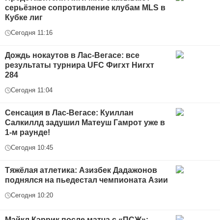
серьёзное сопротивление клубам MLS в
Кубке лиг
Сегодня 11:16
Дождь нокаутов в Лас-Вегасе: все
результаты турнира UFC Фигхт Нигхт
284
Сегодня 11:04
Сенсация в Лас-Вегасе: Куиллан
Салкиллд задушил Матеуш Гамрот уже в
1-м раунде!
Сегодня 10:45
Тяжёлая атлетика: Азизбек Дадажонов
поднялся на пьедестал чемпионата Азии
Сегодня 10:20
Майкл Кэррик после матча с «ПСЖ»: