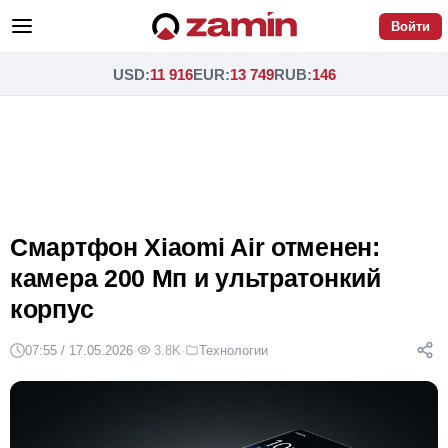
Войти
USD
:
11 916
EUR
:
13 749
RUB
:
146
Смартфон Xiaomi Air отменен:
камера 200 Мп и ультратонкий
корпус
07:55 / 17.05.2026
·
3.8K
·
Технологии