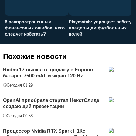
8 распространенных
Playmatch: упрощает работу
P
финансовых ошибок: чего
владельцам футбольных
н
следует избегать?
полей
и
п
Похожие новости
Redmi 17 вышел в продажу в Европе:
батарея 7500 mAh и экран 120 Hz
Сегодня 01:29
OpenAI приобрела стартап НекстСлиде,
создающий презентации
Сегодня 00:58
Процессор Nvidia RTX Spark Н1Кс