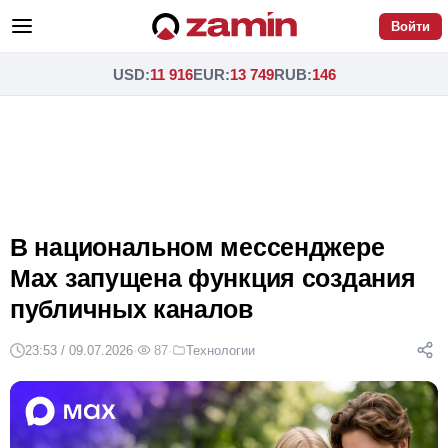
Войти
USD
:
11 916
EUR
:
13 749
RUB
:
146
В национальном мессенджере
Max запущена функция создания
публичных каналов
23:53 / 09.07.2026
·
87
·
Технологии