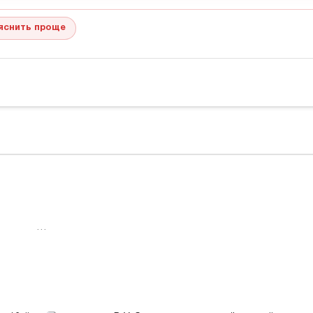
яснить проще
…