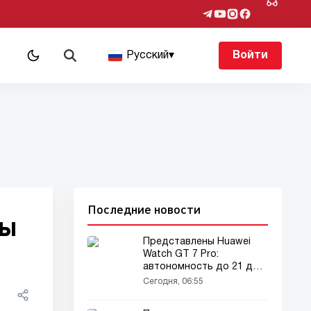
Русский
▾
Войти
Последние новости
ны
Представлены Huawei
Watch GT 7 Pro:
автономность до 21 дня
и новые функции
Сегодня, 06:55