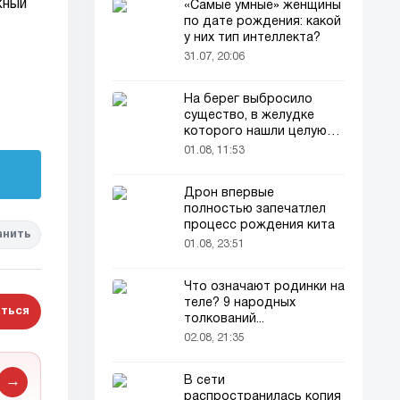
жный
«Самые умные» женщины
по дате рождения: какой
у них тип интеллекта?
31.07, 20:06
На берег выбросило
существо, в желудке
которого нашли целую
добычу
01.08, 11:53
Дрон впервые
полностью запечатлел
процесс рождения кита
анить
01.08, 23:51
Что означают родинки на
теле? 9 народных
ться
толкований...
02.08, 21:35
В сети
→
распространилась копия