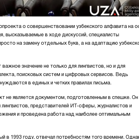
опроекта о совершенствовании узбекского алфавита на о
ия, высказываемые в ходе дискуссий, специалисты
просто на замену отдельных букв, а на адаптацию узбекск
важное значение не только для лингвистов, но и для
ллекта, поисковых систем и цифровых сервисов. Ведь
нуждаются в единых и четких правилах письма.
т не является документом, подготовленным в спешке. Он
м лингвистов, представителей ИТ-сферы, журналистов и
ожения и проведена работа над наиболее оптимальным
ый в 1993 году, отвечал потребностям того времени. Одна