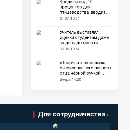
Кредиты под 10
процентов для
птицеводства: вводится
новый порядок
24.07, 10:54
Учитель выставлял
оценки студентам даже
за день до смерти
03.08, 19:34
«Творчество» малыша,
разрисовавшего паспорт
отца чёрной ручкой,
привлекло всеобщее
Вчера, 14:20
внимание
Для сотрудничества