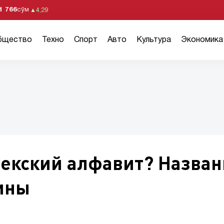
1 766
сўм
▲
4,29
бщество
Техно
Спорт
Авто
Культура
Экономика
бекский алфавит? Назва
ины