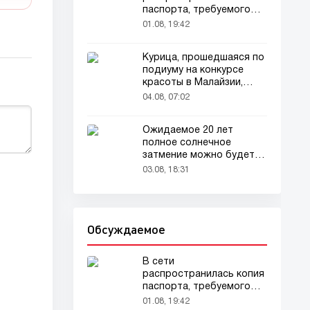
паспорта, требуемого
для домашних животных
01.08, 19:42
Курица, прошедшаяся по
подиуму на конкурсе
красоты в Малайзии,
привлекла внимание
04.08, 07:02
зрителей
Ожидаемое 20 лет
полное солнечное
затмение можно будет
наблюдать в августе
03.08, 18:31
Обсуждаемое
В сети
распространилась копия
паспорта, требуемого
для домашних животных
01.08, 19:42