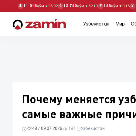
11 916
сўм
13 749
сўм
146
сўм
$
€
₽
¥
▲
28,92
▲
32,19
▼
0,18
Узбекистан
Мир
О
Почему меняется уз
самые важные прич
22:48 / 09.07.2026
·
187
·
Узбекистан