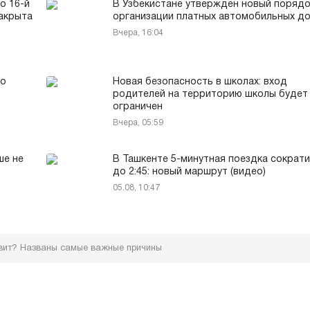
о 16-й
В Узбекистане утверждён новый поряд
акрыта
организации платных автомобильных д
Вчера, 16:04
го
Новая безопасность в школах: вход
родителей на территорию школы будет
ограничен
Вчера, 05:59
ше не
В Ташкенте 5-минутная поездка сократ
до 2:45: новый маршрут (видео)
05.08, 10:47
вит? Названы самые важные причины