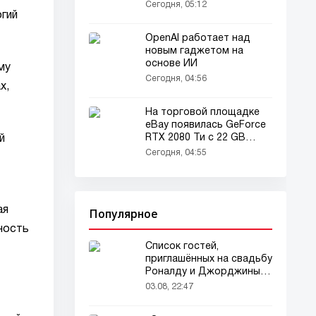
окружающим как
Сегодня, 05:12
мальчика
огий
OpenAI работает над
новым гаджетом на
основе ИИ
му
Сегодня, 04:56
х,
На торговой площадке
eBay появилась GeForce
RTX 2080 Ти с 22 GB
й
памяти
Сегодня, 04:55
Популярное
ая
ность
Список гостей,
приглашённых на свадьбу
Роналду и Джорджины,
вызвал ажиотаж
03.08, 22:47