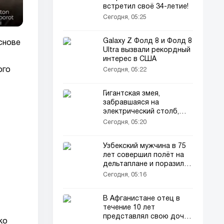
встретил своё 34-летие!
Сегодня, 05:25
Galaxy Z Фолд 8 и Фолд 8
снове
Ultra вызвали рекордный
интерес в США
ого
Сегодня, 05:22
Гигантская змея,
забравшаяся на
электрический столб,
погибла от удара током
Сегодня, 05:20
Узбекский мужчина в 75
лет совершил полёт на
дельтаплане и поразил
пользователей сети
Сегодня, 05:16
В Афганистане отец в
течение 10 лет
представлял свою дочь
ко