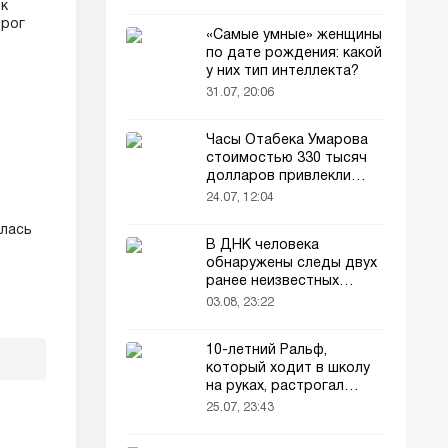
ок
орог
«Самые умные» женщины
по дате рождения: какой
у них тип интеллекта?
31.07, 20:06
Часы Отабека Умарова
стоимостью 330 тысяч
долларов привлекли
всеобщее внимание в
24.07, 12:04
сети!
илась
В ДНК человека
обнаружены следы двух
ранее неизвестных
предков
03.08, 23:22
10-летний Ральф,
который ходит в школу
на руках, растрогал
пользователей соцсетей
25.07, 23:43