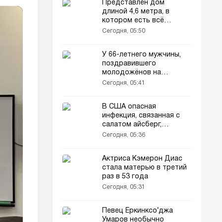
Представлен дом
длиной 4,6 метра, в
котором есть всё
необходимое
Сегодня, 05:50
У 66-летнего мужчины,
поздравившего
молодожёнов на
свадьбе, возбудили
Сегодня, 05:41
уголовное дело
В США опасная
инфекция, связанная с
салатом айсберг,
распространилась на 15
Сегодня, 05:36
штатов!
Актриса Кэмерон Диас
стала матерью в третий
раз в 53 года
Сегодня, 05:31
Певец Ёркинксо‘джа
Умаров необычно