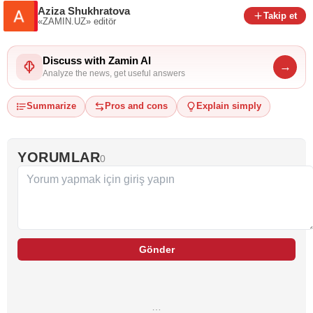
Aziza Shukhratova
Takip et
«ZAMIN.UZ»
editör
Discuss with Zamin AI
→
Analyze the news, get useful answers
Summarize
Pros and cons
Explain simply
YORUMLAR
0
Gönder
…