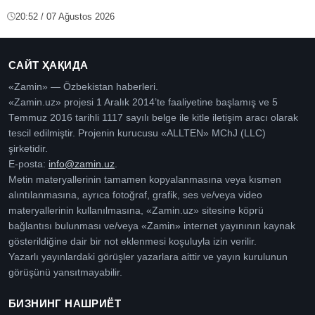
20:52 / 07 Ağustos 2026
САЙТ ҲАҚИДА
«Zamin» — Özbekistan haberleri.
«Zamin.uz» projesi 1 Aralık 2014’te faaliyetine başlamış ve 5
Temmuz 2016 tarihli 1117 sayılı belge ile kitle iletişim aracı olarak
tescil edilmiştir. Projenin kurucusu «ALLTEN» MChJ (LLC)
şirketidir.
E-posta:
info@zamin.uz
.
Metin materyallerinin tamamen kopyalanmasına veya kısmen
alıntılanmasına, ayrıca fotoğraf, grafik, ses ve/veya video
materyallerinin kullanılmasına, «Zamin.uz» sitesine köprü
bağlantısı bulunması ve/veya «Zamin» internet yayınının kaynak
gösterildiğine dair bir not eklenmesi koşuluyla izin verilir.
Yazarlı yayınlardaki görüşler yazarlara aittir ve yayın kurulunun
görüşünü yansıtmayabilir.
БИЗНИНГ НАШРИЁТ