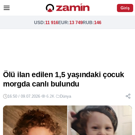
Giriş
USD
:
11 916
EUR
:
13 749
RUB
:
146
Ölü ilan edilen 1,5 yaşındaki çocuk
morgda canlı bulundu
16:50 / 09.07.2026
·
6.2K
·
Dünya