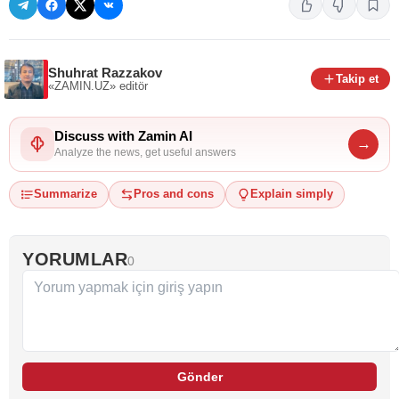
Shuhrat Razzakov
Takip et
«ZAMIN.UZ»
editör
Discuss with Zamin AI
→
Analyze the news, get useful answers
Summarize
Pros and cons
Explain simply
YORUMLAR
0
Gönder