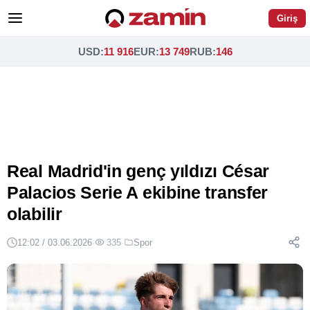
Giriş
USD
:
11 916
EUR
:
13 749
RUB
:
146
Real Madrid'in genç yıldızı César
Palacios Serie A ekibine transfer
olabilir
12:02 / 03.06.2026
·
335
·
Spor