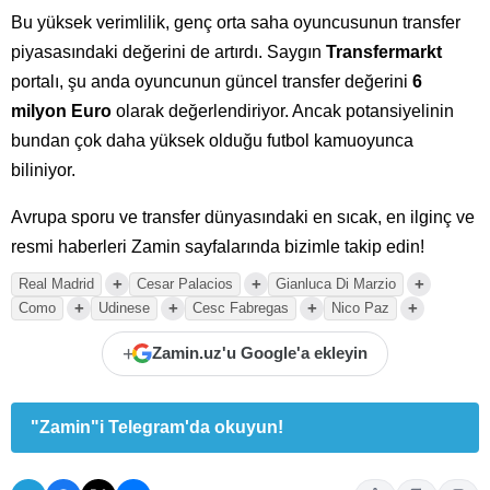
Bu yüksek verimlilik, genç orta saha oyuncusunun transfer
piyasasındaki değerini de artırdı. Saygın
Transfermarkt
portalı, şu anda oyuncunun güncel transfer değerini
6
milyon Euro
olarak değerlendiriyor. Ancak potansiyelinin
bundan çok daha yüksek olduğu futbol kamuoyunca
biliniyor.
Avrupa sporu ve transfer dünyasındaki en sıcak, en ilginç ve
resmi haberleri Zamin sayfalarında bizimle takip edin!
+
+
+
Real Madrid
Cesar Palacios
Gianluca Di Marzio
+
+
+
+
Como
Udinese
Cesc Fabregas
Nico Paz
+
Zamin.uz'u Google'a ekleyin
"Zamin"i Telegram'da okuyun!