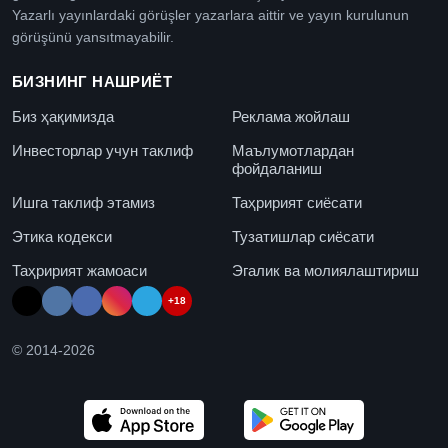
Yazarlı yayınlardaki görüşler yazarlara aittir ve yayın kurulunun
görüşünü yansıtmayabilir.
БИЗНИНГ НАШРИЁТ
Биз ҳақимизда
Реклама жойлаш
Инвесторлар учун таклиф
Маълумотлардан
фойдаланиш
Ишга таклиф этамиз
Таҳририят сиёсати
Этика кодекси
Тузатишлар сиёсати
Таҳририят жамоаси
Эгалик ва молиялаштириш
+18
© 2014-
2026