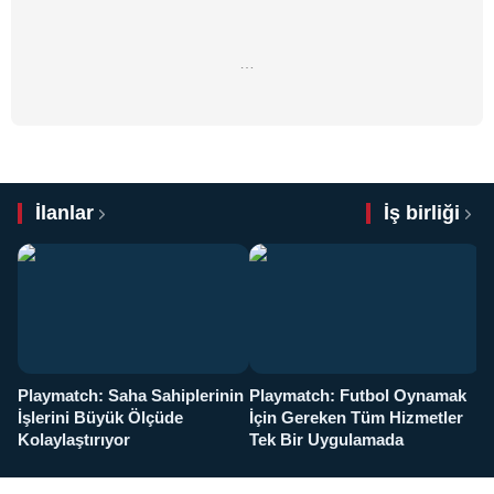
…
İlanlar
İş birliği
Playmatch: Saha Sahiplerinin
Playmatch: Futbol Oynamak
Y
İşlerini Büyük Ölçüde
İçin Gereken Tüm Hizmetler
y
Kolaylaştırıyor
Tek Bir Uygulamada