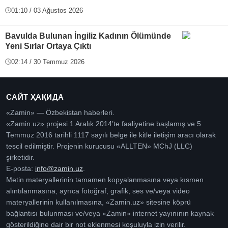
01:10 / 03 Ağustos 2026
Bavulda Bulunan İngiliz Kadının Ölümünde
Yeni Sırlar Ortaya Çıktı
02:14 / 30 Temmuz 2026
САЙТ ҲАҚИДА
«Zamin» — Özbekistan haberleri.
«Zamin.uz» projesi 1 Aralık 2014’te faaliyetine başlamış ve 5
Temmuz 2016 tarihli 1117 sayılı belge ile kitle iletişim aracı olarak
tescil edilmiştir. Projenin kurucusu «ALLTEN» MChJ (LLC)
şirketidir.
E-posta:
info@zamin.uz
.
Metin materyallerinin tamamen kopyalanmasına veya kısmen
alıntılanmasına, ayrıca fotoğraf, grafik, ses ve/veya video
materyallerinin kullanılmasına, «Zamin.uz» sitesine köprü
bağlantısı bulunması ve/veya «Zamin» internet yayınının kaynak
gösterildiğine dair bir not eklenmesi koşuluyla izin verilir.