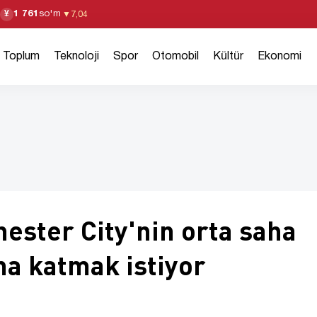
1 761
so'm
¥
▼
7,04
Toplum
Teknoloji
Spor
Otomobil
Kültür
Ekonomi
ester City'nin orta saha
a katmak istiyor