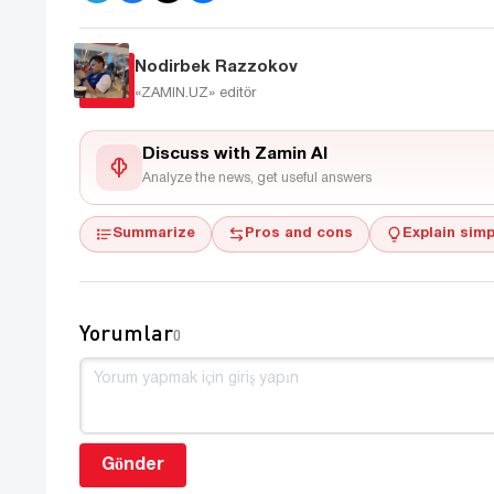
Nodirbek Razzokov
«ZAMIN.UZ»
editör
Discuss with Zamin AI
Analyze the news, get useful answers
Summarize
Pros and cons
Explain simp
Yorumlar
0
Gönder