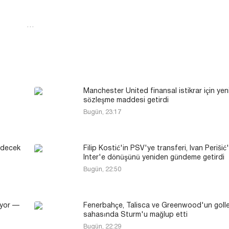
…
Manchester United finansal istikrar için yen
sözleşme maddesi getirdi
Bugün, 23:17
edecek
Filip Kostić'in PSV'ye transferi, Ivan Perišić'
Inter'e dönüşünü yeniden gündeme getirdi
Bugün, 22:50
iyor —
Fenerbahçe, Talisca ve Greenwood'un golle
sahasında Sturm'u mağlup etti
Bugün, 22:29