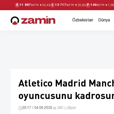
11 887
so'm
13 717
so'm
146
so'm
$
€
₽
▼
55,49
▼
25,83
▼
1,05
Özbekistan
Dünya
Atletico Madrid Manch
oyuncusunu kadrosun
20:17 / 04.06.2026
·
385
·
Spor