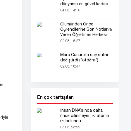
dünyanın en güzel kadını
seçildi!
04.08, 14:16
Ölümünden Önce
Öğrencilerine Son Notlarını
Veren Öğretmen Herkesi
Derinden Etkiledi
02.08, 16:27
i
Marc Cucurella saç stilini
değiştirdi (fotoğraf)
02.08, 18:47
in
En çok tartışılan
İnsan DNA’sında daha
önce bilinmeyen iki atanın
riyle
izi bulundu
03.08, 23:22