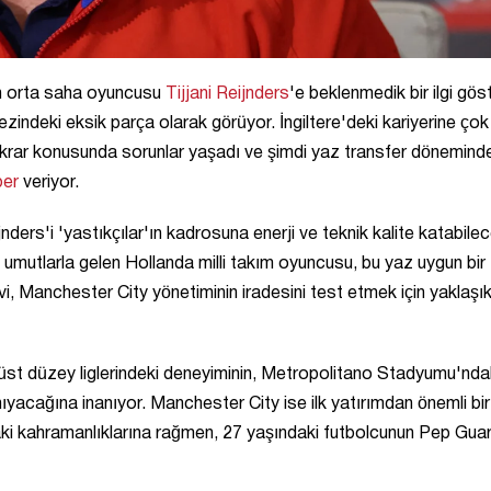
in orta saha oyuncusu
Tijjani Reijnders
'e beklenmedik bir ilgi göst
indeki eksik parça olarak görüyor. İngiltere'deki kariyerine çok
stikrar konusunda sorunlar yaşadı ve şimdi yaz transfer dönemin
ber
veriyor.
ders'i 'yastıkçılar'ın kadrosuna enerji ve teknik kalite katabile
mutlarla gelen Hollanda milli takım oyuncusu, bu yaz uygun bir t
vi, Manchester City yönetiminin iradesini test etmek için yaklaşı
 üst düzey liglerindeki deneyiminin, Metropolitano Stadyumu'nda
acağına inanıyor. Manchester City ise ilk yatırımdan önemli bir
ki kahramanlıklarına rağmen, 27 yaşındaki futbolcunun Pep Guar