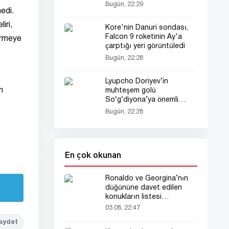
etti
Bugün, 22:29
edi.
iri,
Kore'nin Danuri sondası,
Falcon 9 roketinin Ay'a
dirmeye
çarptığı yeri görüntüledi
Bugün, 22:28
Lyupcho Doriyev’in
n
muhteşem golü
So‘g‘diyona’ya önemli
galibiyet getirdi!
Bugün, 22:28
En çok okunan
Ronaldo ve Georgina’nın
düğününe davet edilen
konukların listesi
gündemde
03.08, 22:47
aydet