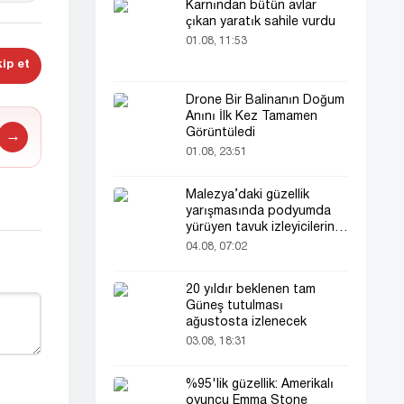
Karnından bütün avlar
çıkan yaratık sahile vurdu
01.08, 11:53
ip et
Drone Bir Balinanın Doğum
Anını İlk Kez Tamamen
Görüntüledi
→
01.08, 23:51
Malezya’daki güzellik
yarışmasında podyumda
yürüyen tavuk izleyicilerin
ilgisini çekti
04.08, 07:02
20 yıldır beklenen tam
Güneş tutulması
ağustosta izlenecek
03.08, 18:31
%95'lik güzellik: Amerikalı
oyuncu Emma Stone