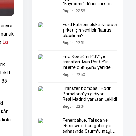
“kaydırma” dönemini sona
erdiriyor
Bugün, 22:56
Ford Fathom elektrikli aracı
eriyor.
şirket için yeni bir Taurus
 parlak
olabilir mi?
de
La
Bugün, 22:51
Filip Kostić'in PSV'ye
transferi, Ivan Perišić'in
cek
Inter'e dönüşünü yeniden
eklif
gündeme getirdi
Bugün, 22:50
k 65
Transfer bombası: Rodri
Barcelona'ya gidiyor —
Real Madrid yarıştan çekildi
ki
Bugün, 22:34
 kâr
diola
Fenerbahçe, Talisca ve
Greenwood'un golleriyle
sahasında Sturm'u mağlup