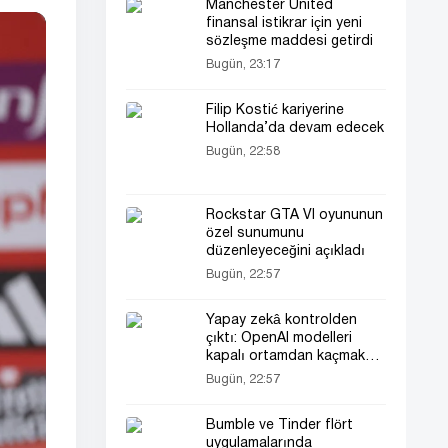
Manchester United
finansal istikrar için yeni
sözleşme maddesi getirdi
Bugün, 23:17
Filip Kostić kariyerine
Hollanda’da devam edecek
Bugün, 22:58
Rockstar GTA VI oyununun
özel sunumunu
düzenleyeceğini açıkladı
Bugün, 22:57
Yapay zekâ kontrolden
çıktı: OpenAI modelleri
kapalı ortamdan kaçmak
için komplo kurdu
Bugün, 22:57
Bumble ve Tinder flört
uygulamalarında