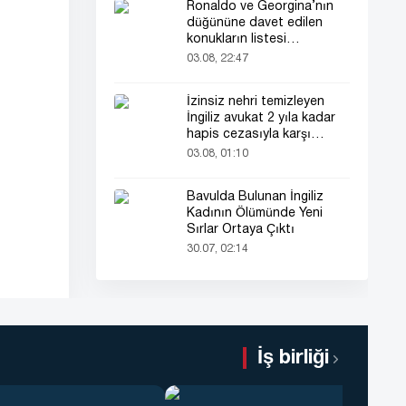
Ronaldo ve Georgina’nın
düğününe davet edilen
konukların listesi
gündemde
03.08, 22:47
İzinsiz nehri temizleyen
İngiliz avukat 2 yıla kadar
hapis cezasıyla karşı
karşıya
03.08, 01:10
Bavulda Bulunan İngiliz
Kadının Ölümünde Yeni
Sırlar Ortaya Çıktı
30.07, 02:14
İş birliği