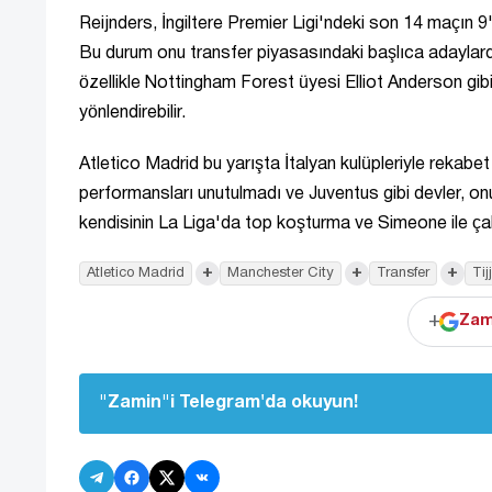
Reijnders, İngiltere Premier Ligi'ndeki son 14 maçın 9
Bu durum onu transfer piyasasındaki başlıca adaylardan
özellikle Nottingham Forest üyesi Elliot Anderson gib
yönlendirebilir.
Atletico Madrid bu yarışta İtalyan kulüpleriyle rekab
performansları unutulmadı ve Juventus gibi devler, on
kendisinin La Liga'da top koşturma ve Simeone ile çalış
+
+
+
Atletico Madrid
Manchester City
Transfer
Tij
+
Zam
"Zamin"i Telegram'da okuyun!