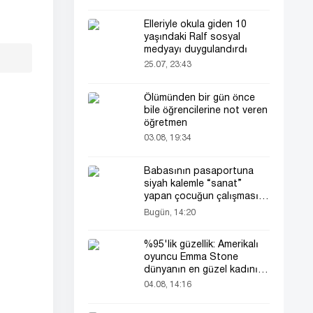
Elleriyle okula giden 10
yaşındaki Ralf sosyal
medyayı duygulandırdı
25.07, 23:43
Ölümünden bir gün önce
bile öğrencilerine not veren
öğretmen
03.08, 19:34
Babasının pasaportuna
siyah kalemle “sanat”
yapan çocuğun çalışması
herkesin dikkatini çekti
Bugün, 14:20
%95'lik güzellik: Amerikalı
oyuncu Emma Stone
dünyanın en güzel kadını
seçildi!
04.08, 14:16