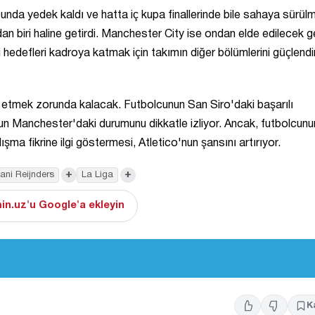
'unda yedek kaldı ve hatta iç kupa finallerinde bile sahaya sürülm
 biri haline getirdi. Manchester City ise ondan elde edilecek gel
i hedefleri kadroya katmak için takımın diğer bölümlerini güçlen
et etmek zorunda kalacak. Futbolcunun San Siro'daki başarılı
un Manchester'daki durumunu dikkatle izliyor. Ancak, futbolcunu
ma fikrine ilgi göstermesi, Atletico'nun şansını artırıyor.
+
+
jani Reijnders
La Liga
in.uz'u Google'a ekleyin
K