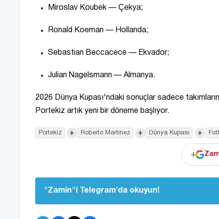
Miroslav Koubek — Çekya;
Ronald Koeman — Hollanda;
Sebastian Beccacece — Ekvador;
Julian Nagelsmann — Almanya.
2026 Dünya Kupası'ndaki sonuçlar sadece takımların kad
Portekiz artık yeni bir döneme başlıyor.
+
+
+
Portekiz
Roberto Martinez
Dünya Kupası
Fut
+
Zam
"Zamin"i Telegram'da okuyun!