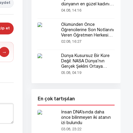
aydet
dünyanın en güzel kadını
seçildi!
04.08, 14:16
Ölümünden Önce
ip et
Öğrencilerine Son Notlarını
Veren Öğretmen Herkesi
Derinden Etkiledi
02.08, 16:27
→
Dünya Kusursuz Bir Küre
Değil: NASA Dünya’nın
Gerçek Şeklini Ortaya
Koydu
05.08, 04:19
En çok tartışılan
İnsan DNA’sında daha
önce bilinmeyen iki atanın
izi bulundu
03.08, 23:22