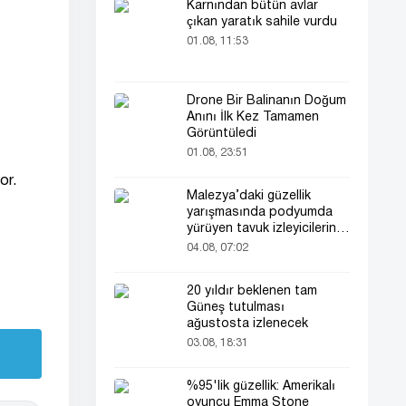
Karnından bütün avlar
çıkan yaratık sahile vurdu
01.08, 11:53
Drone Bir Balinanın Doğum
Anını İlk Kez Tamamen
Görüntüledi
01.08, 23:51
or.
Malezya’daki güzellik
yarışmasında podyumda
yürüyen tavuk izleyicilerin
ilgisini çekti
04.08, 07:02
20 yıldır beklenen tam
Güneş tutulması
ağustosta izlenecek
03.08, 18:31
%95'lik güzellik: Amerikalı
oyuncu Emma Stone