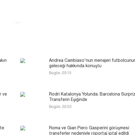
…
akın
Andrea Cambiaso'nun menajeri futbolcunu
geleceği hakkında konuştu
Bugün, 03:15
r ve
Rodri Katalonya Yolunda: Barcelona Sürpri
Transferin Eşiğinde
Bugün, 02:52
pte
Roma ve Gian Piero Gasperini görüşmesi:
transferler nedeniyle röportaj iptal edildi