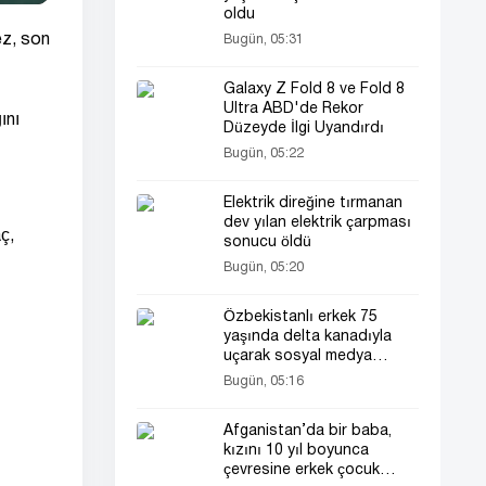
oldu
ez, son
Bugün, 05:31
Galaxy Z Fold 8 ve Fold 8
Ultra ABD'de Rekor
ını
Düzeyde İlgi Uyandırdı
Bugün, 05:22
Elektrik direğine tırmanan
dev yılan elektrik çarpması
ç,
sonucu öldü
Bugün, 05:20
Özbekistanlı erkek 75
yaşında delta kanadıyla
uçarak sosyal medya
kullanıcılarını şaşırttı
Bugün, 05:16
Afganistan’da bir baba,
kızını 10 yıl boyunca
çevresine erkek çocuk
.