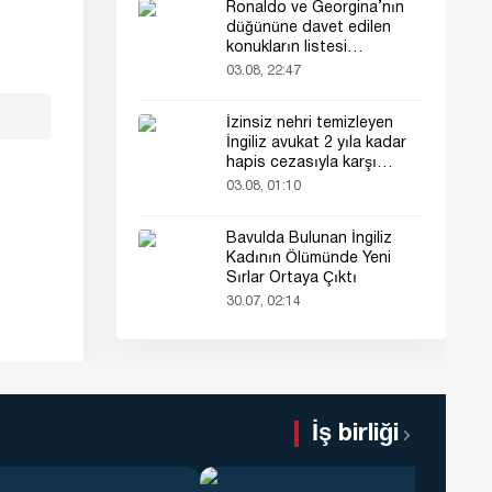
Ronaldo ve Georgina’nın
düğününe davet edilen
konukların listesi
gündemde
03.08, 22:47
İzinsiz nehri temizleyen
İngiliz avukat 2 yıla kadar
hapis cezasıyla karşı
karşıya
03.08, 01:10
Bavulda Bulunan İngiliz
Kadının Ölümünde Yeni
Sırlar Ortaya Çıktı
30.07, 02:14
İş birliği