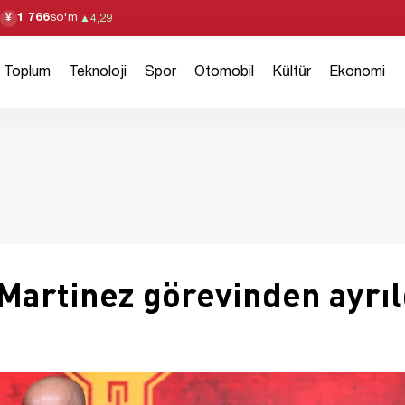
1 766
so'm
¥
▲
4,29
Toplum
Teknoloji
Spor
Otomobil
Kültür
Ekonomi
 Martinez görevinden ayrıl