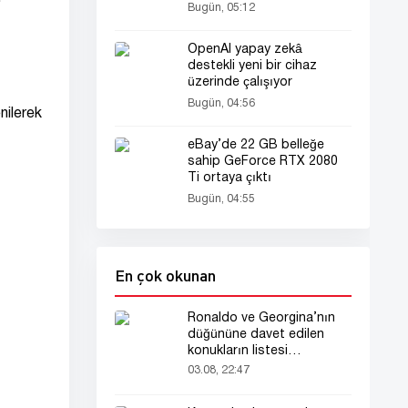
olarak tanıttı
Bugün, 05:12
OpenAI yapay zekâ
destekli yeni bir cihaz
üzerinde çalışıyor
Bugün, 04:56
nilerek
eBay’de 22 GB belleğe
sahip GeForce RTX 2080
Ti ortaya çıktı
Bugün, 04:55
En çok okunan
Ronaldo ve Georgina’nın
düğününe davet edilen
konukların listesi
gündemde
03.08, 22:47