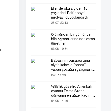
Elleriyle okula giden 10
yaşındaki Ralf sosyal
medyayı duygulandırdı
25.07, 23:43
Ölümünden bir gün önce
bile öğrencilerine not veren
öğretmen
03.08, 19:34
n
Babasının pasaportuna
siyah kalemle “sanat”
yapan çocuğun çalışması
herkesin dikkatini çekti
Dün, 14:20
z
%95'lik güzellik: Amerikalı
oyuncu Emma Stone
dünyanın en güzel kadını
seçildi!
04.08, 14:16