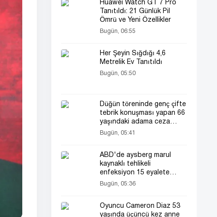
Huawei Watch GT 7 Pro
Tanıtıldı: 21 Günlük Pil
Ömrü ve Yeni Özellikler
Bugün, 06:55
Her Şeyin Sığdığı 4,6
Metrelik Ev Tanıtıldı
Bugün, 05:50
Düğün töreninde genç çifte
tebrik konuşması yapan 66
yaşındaki adama ceza
soruşturması başlatıldı
Bugün, 05:41
ABD'de aysberg marul
kaynaklı tehlikeli
enfeksiyon 15 eyalete
yayıldı!
Bugün, 05:36
Oyuncu Cameron Diaz 53
yaşında üçüncü kez anne