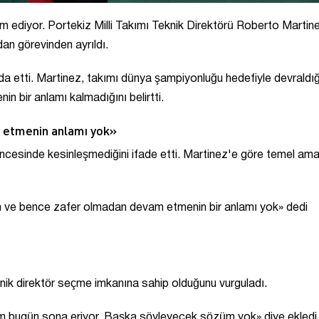
m ediyor. Portekiz Milli Takımı Teknik Direktörü Roberto Martin
an görevinden ayrıldı.
a etti. Martinez, takımı dünya şampiyonluğu hedefiyle devraldığ
 bir anlamı kalmadığını belirtti.
 etmenin anlamı yok»
ncesinde kesinleşmediğini ifade etti. Martinez'e göre temel ama
m ve bence zafer olmadan devam etmenin bir anlamı yok» dedi
eknik direktör seçme imkanına sahip olduğunu vurguladı.
 bugün sona eriyor. Başka söyleyecek sözüm yok» diye ekledi