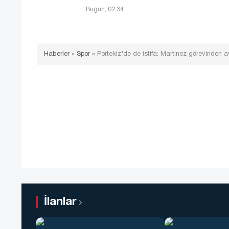
Bugün, 02:34
Haberler
»
Spor
»
Portekiz'de de istifa: Martinez görevinden ay
İlanlar