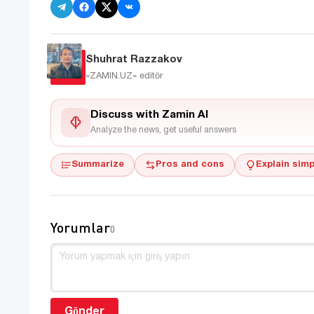
Shuhrat Razzakov
«ZAMIN.UZ»
editör
Discuss with Zamin AI
Analyze the news, get useful answers
Summarize
Pros and cons
Explain simp
Yorumlar
0
Gönder