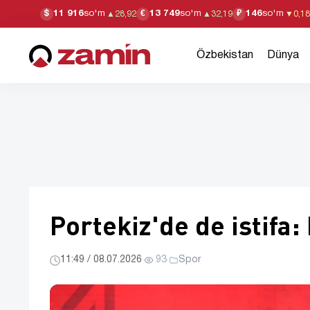
11 916
so'm
13 749
so'm
146
so'm
$
€
₽
▲
28,92
▲
32,19
▼
0,18
Özbekistan
Dünya
Portekiz'de de istifa:
11:49 / 08.07.2026
·
93
·
Spor