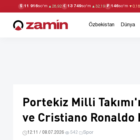
11 916
so'm
13 749
so'm
146
so'm
$
€
₽
▲
28,92
▲
32,19
▼
0,18
Özbekistan
Dünya
Portekiz Milli Takımı
ve Cristiano Ronaldo 
12:11 / 08.07.2026
·
542
·
Spor