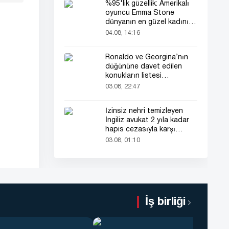
%95'lik güzellik: Amerikalı
oyuncu Emma Stone
dünyanın en güzel kadını
seçildi!
04.08, 14:16
Ronaldo ve Georgina’nın
düğününe davet edilen
konukların listesi
gündemde
03.08, 22:47
İzinsiz nehri temizleyen
İngiliz avukat 2 yıla kadar
hapis cezasıyla karşı
karşıya
03.08, 01:10
İş birliği