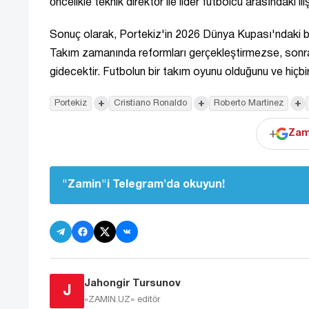
öncelikle teknik direktör ile lider futbolcu arasındaki il
Sonuç olarak, Portekiz'in 2026 Dünya Kupası'ndaki baş
Takım zamanında reformları gerçekleştirmezse, sonra
gidecektir. Futbolun bir takım oyunu olduğunu ve hiçbir 
+
+
+
Portekiz
Cristiano Ronaldo
Roberto Martinez
+
Zam
"Zamin"i Telegram'da okuyun!
Jahongir Tursunov
J
«ZAMIN.UZ»
editör