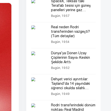
SpaceX, Teksas’taki
Terafab tesisi için güneş
panelleri yerine gaz
santralleri kullanacak
Bugün, 19:57
Real neden Rodri
transferinden vazgeçti?
(Tüm detaylar)
Bugün, 19:54
Dünya’ya Dönen Uzay
Çöplerinin Sayısı Keskin
Şekilde Arttı
Bugün, 19:52
Dehşet verici ayrıntılar:
Tayland’da 14 yaşındaki
öğrenci okulda silahlı
saldırı düzenledi
Bugün, 19:49
Rodri transferindeki dönüm
noktası Real Madrid