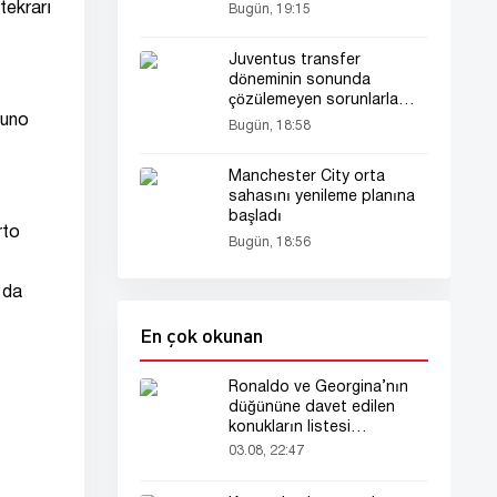
tekrarı
Bugün, 19:15
Juventus transfer
döneminin sonunda
çözülemeyen sorunlarla
karşı karşıya
runo
Bugün, 18:58
Manchester City orta
sahasını yenileme planına
başladı
rto
Bugün, 18:56
 da
En çok okunan
Ronaldo ve Georgina’nın
düğününe davet edilen
konukların listesi
gündemde
03.08, 22:47