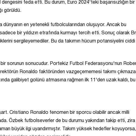
 dengesini feda etti. Bu durum, Euro 2024'teki başarısızlığın bir 
ğı görüldü.
a dünyanın en yetenekli futbolcularından oluşuyor. Ancak bu
sadece bir yıldızın etrafında kurmayı tercih etti. Sonuç olarak B
liklerini sergileyemediler. Bu da takımın hücum potansiyelini ciddi
el bir sorunun sonucudur. Portekiz Futbol Federasyonu'nun Robe
irektörün Ronaldo faktöründen vazgeçememesi takımı çıkmaza
nda galibiyet golünü atmasına rağmen ilk 11'den uzak kaldı, bu
art. Cristiano Ronaldo fenomen bir sporcu olabilir ancak milli
ada. Özbek futbolseverler de bu durumu yakından takip etti, zira
zaman büyük ilgi uyandırmıştır. Takım yüksek hedefler koyuyorsa,