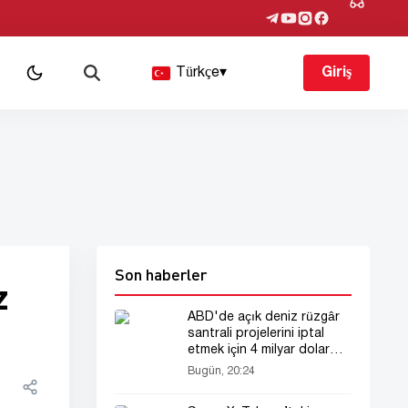
Türkçe
▾
Giriş
Son haberler
z
ABD'de açık deniz rüzgâr
santrali projelerini iptal
etmek için 4 milyar dolar
harcandı
Bugün, 20:24