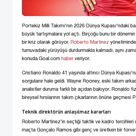
Portekiz Milli Takımı'nın 2026 Dünya Kupası'ndaki b
büyük tartışmalara yol açtı. Birçoğu bunu bir dönemi
bir kriz olarak görüyor.
Roberto Martinez
yönetimindek
turnuvadaki yürüyüşü durdurmakla kalmadı, aynı zamand
konuda Goal.com
haber
veriyor.
Cristiano Ronaldo 41 yaşında altıncı Dünya Kupası'na k
sorgulanır hale geldi. Wayne Rooney, eski takım arkada
analistler duruma farklı bir açıdan bakıyor. Ronaldo 
bireysel hırslarının takım çıkarlarının önüne geçmesi P
Teknik direktörün anlaşılmaz kararları
Roberto Martinez'in seçtiği taktik ve kadro tercihleri se
maçta Gonçalo Ramos gibi genç ve üretken bir forvetin