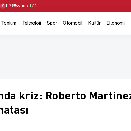
1 766
so'm
¥
▲
4,29
Toplum
Teknoloji
Spor
Otomobil
Kültür
Ekonomi
'nda kriz: Roberto Martine
hatası