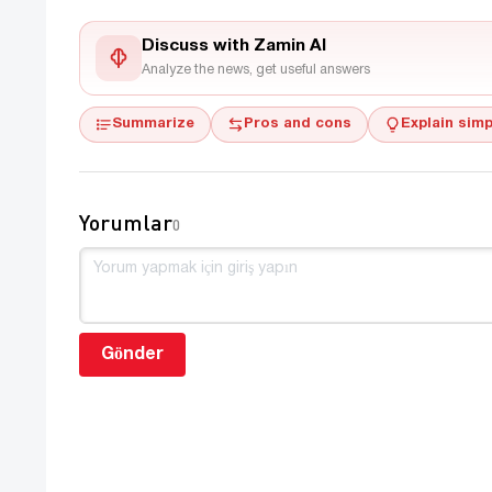
Discuss with Zamin AI
Analyze the news, get useful answers
Summarize
Pros and cons
Explain simp
Yorumlar
0
Gönder