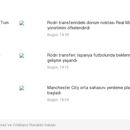
 (Tüm
Rodri transferindeki dönüm noktası Real M
yönetimini öfkelendirdi
Bugün, 19:39
r
Rodri transferi: İspanya futbolunda beklen
gelişme yaşandı
Bugün, 19:15
Manchester City orta sahasını yenileme pl
başladı
Bugün, 18:56
tinez ve Cristiano Ronaldo hatası