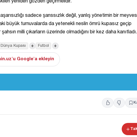
işkileri yeniden gözden geçirmelidir.
arısızlığı sadece şanssızlık değil, yanlış yönetimin bir meyvesi
ki büyük turnuvalarda da yetenekli neslin ömrü kupasız geçip
şahsın milli çıkarların üzerinde olmadığını bir kez daha kanıtladı.
+
+
Dünya Kupası
Futbol
in.uz'u Google'a ekleyin
K
Tak