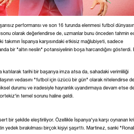
aşarısız performansı ve son 16 turunda elenmesi futbol dünyası
n sonu olarak değerlendirse de, uzmanlar bunu önceden tahmin ed
i takımın İspanya karşısındaki etkisiz mağlubiyeti, sadece
a bir "altın neslin" potansiyelinin boşa harcandığını gösterdi.
atılarak tarihi bir başarıya imza atsa da, sahadaki verimliliği
şının vedasını "futbol için üzücü bir gün" olarak nitelendirse de
fiziksel durumu ve iradesiyle hayranlık uyandırmaya devam etse d
ortekiz'in temel sorunu haline geldi.
rt bir şekilde eleştiriliyor. Özellikle İspanya'ya karşı oynanan kri
 yedek bırakılması birçok kişiyi şaşırttı. Martinez, sanki "Rona