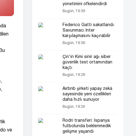
yönetimini öfkelendirdi
Bugün, 19:39
Federico Gatti sakatlandı:
nda
Savunmacı Inter
ilen
karşılaşmasını kaçırabilir
Bugün, 19:36
 Bu
Çin'in Kimi sinir ağı siber
güvenlik test ortamından
kaçtı
Bugün, 19:29
,
Airbnb şirketi yapay zekâ
e,
sayesinde yeni özellikleri
daha hızlı sunuyor
Bugün, 19:24
Rodri transferi: İspanya
tik
futbolunda beklenmedik
ldo ve
gelişme yaşandı