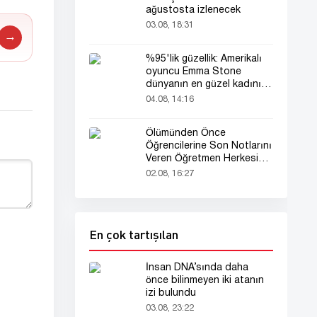
ağustosta izlenecek
03.08, 18:31
→
%95'lik güzellik: Amerikalı
oyuncu Emma Stone
dünyanın en güzel kadını
seçildi!
04.08, 14:16
Ölümünden Önce
Öğrencilerine Son Notlarını
Veren Öğretmen Herkesi
Derinden Etkiledi
02.08, 16:27
En çok tartışılan
İnsan DNA’sında daha
önce bilinmeyen iki atanın
izi bulundu
03.08, 23:22