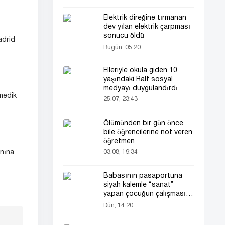
Elektrik direğine tırmanan
dev yılan elektrik çarpması
sonucu öldü
adrid
Bugün, 05:20
Elleriyle okula giden 10
yaşındaki Ralf sosyal
medyayı duygulandırdı
medik
25.07, 23:43
Ölümünden bir gün önce
bile öğrencilerine not veren
öğretmen
03.08, 19:34
anına
Babasının pasaportuna
siyah kalemle “sanat”
yapan çocuğun çalışması
herkesin dikkatini çekti
Dün, 14:20