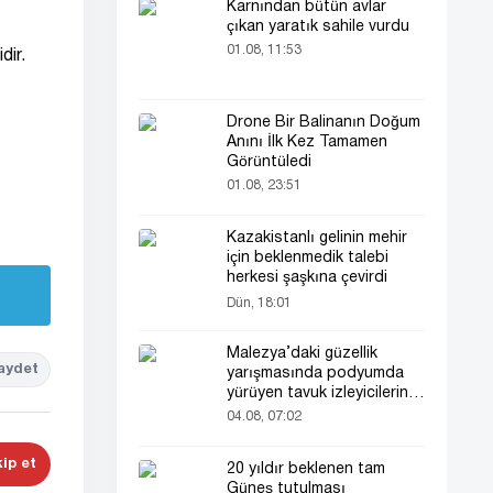
Karnından bütün avlar
çıkan yaratık sahile vurdu
01.08, 11:53
dir.
Drone Bir Balinanın Doğum
Anını İlk Kez Tamamen
Görüntüledi
01.08, 23:51
Kazakistanlı gelinin mehir
için beklenmedik talebi
herkesi şaşkına çevirdi
Dün, 18:01
Malezya’daki güzellik
aydet
yarışmasında podyumda
yürüyen tavuk izleyicilerin
ilgisini çekti
04.08, 07:02
ip et
20 yıldır beklenen tam
Güneş tutulması