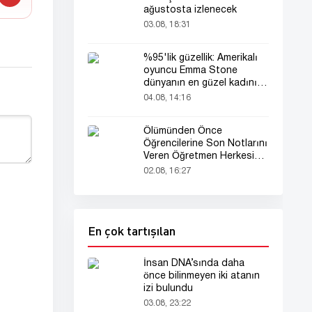
ağustosta izlenecek
03.08, 18:31
%95'lik güzellik: Amerikalı
oyuncu Emma Stone
dünyanın en güzel kadını
seçildi!
04.08, 14:16
Ölümünden Önce
Öğrencilerine Son Notlarını
Veren Öğretmen Herkesi
Derinden Etkiledi
02.08, 16:27
En çok tartışılan
İnsan DNA’sında daha
önce bilinmeyen iki atanın
izi bulundu
03.08, 23:22