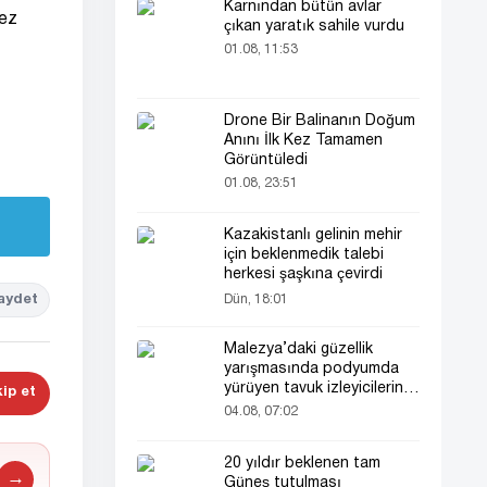
Karnından bütün avlar
kez
çıkan yaratık sahile vurdu
01.08, 11:53
Drone Bir Balinanın Doğum
Anını İlk Kez Tamamen
Görüntüledi
01.08, 23:51
Kazakistanlı gelinin mehir
için beklenmedik talebi
herkesi şaşkına çevirdi
aydet
Dün, 18:01
Malezya’daki güzellik
yarışmasında podyumda
yürüyen tavuk izleyicilerin
ip et
ilgisini çekti
04.08, 07:02
20 yıldır beklenen tam
→
Güneş tutulması