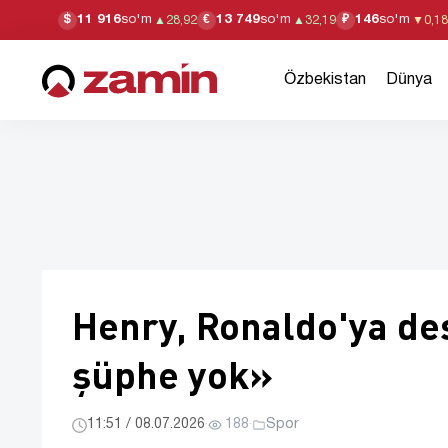
11 916
so'm
13 749
so'm
146
so'm
$
€
₽
▲
28,92
▲
32,19
▼
0,18
Özbekistan
Dünya
Henry, Ronaldo'ya des
şüphe yok»
11:51 / 08.07.2026
·
188
·
Spor