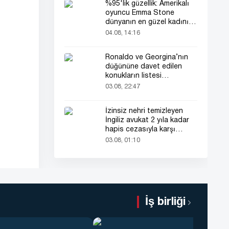
%95'lik güzellik: Amerikalı
oyuncu Emma Stone
dünyanın en güzel kadını
seçildi!
04.08, 14:16
Ronaldo ve Georgina’nın
düğününe davet edilen
konukların listesi
gündemde
03.08, 22:47
İzinsiz nehri temizleyen
İngiliz avukat 2 yıla kadar
hapis cezasıyla karşı
karşıya
03.08, 01:10
İş birliği