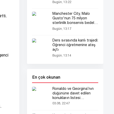
kaldırıldı
Bugün, 13:22
Manchester City, Malo
rtti.
Gusto'nun 75 milyon
sterlinlik bonservis bedeli
karşısında şaşkın
Bugün, 13:17
Ders sırasında kanlı trajedi:
Öğrenci öğretmenine ateş
açtı
genci
Bugün, 13:14
En çok okunan
Ronaldo ve Georgina’nın
düğününe davet edilen
konukların listesi
gündemde
03.08, 22:47
.