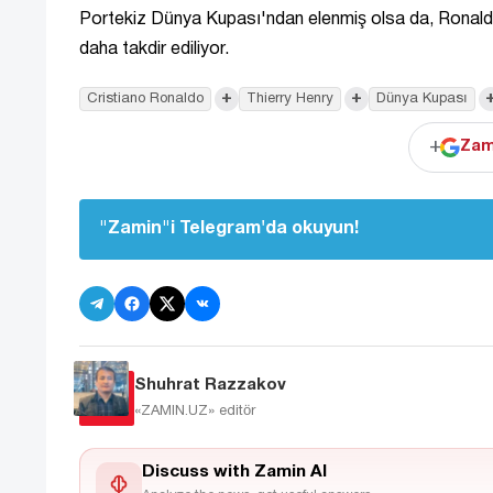
Portekiz Dünya Kupası'ndan elenmiş olsa da, Ronaldo'nu
daha takdir ediliyor.
+
+
Cristiano Ronaldo
Thierry Henry
Dünya Kupası
+
Zam
"Zamin"i Telegram'da okuyun!
Shuhrat Razzakov
«ZAMIN.UZ»
editör
Discuss with Zamin AI