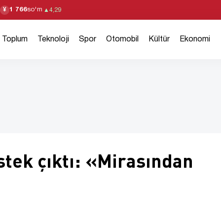
1 766
so'm
¥
▲
4,29
Toplum
Teknoloji
Spor
Otomobil
Kültür
Ekonomi
tek çıktı: «Mirasından