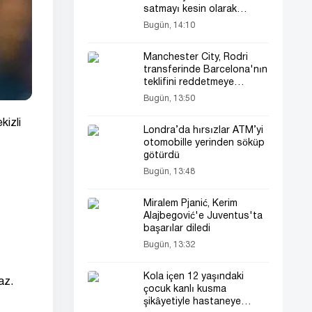
satmayı kesin olarak
reddetti
Bugün, 14:10
Manchester City, Rodri
transferinde Barcelona'nın
teklifini reddetmeye
hazırlanıyor
Bugün, 13:50
kizli
Londra’da hırsızlar ATM’yi
otomobille yerinden söküp
götürdü
Bugün, 13:48
Miralem Pjanić, Kerim
Alajbegović'e Juventus'ta
başarılar diledi
Bugün, 13:32
Kola içen 12 yaşındaki
az.
çocuk kanlı kusma
şikâyetiyle hastaneye