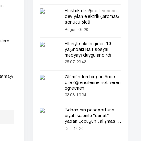
en
Elektrik direğine tırmanan
dev yılan elektrik çarpması
sonucu öldü
Bugün, 05:20
elere
Elleriyle okula giden 10
yaşındaki Ralf sosyal
medyayı duygulandırdı
25.07, 23:43
satmayı
Ölümünden bir gün önce
bile öğrencilerine not veren
öğretmen
03.08, 19:34
Babasının pasaportuna
siyah kalemle “sanat”
yapan çocuğun çalışması
herkesin dikkatini çekti
Dün, 14:20