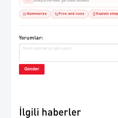
Analyze the news, get useful answers
Summarize
Pros and cons
Explain simp
Yorumlar
0
Gönder
İlgili haberler