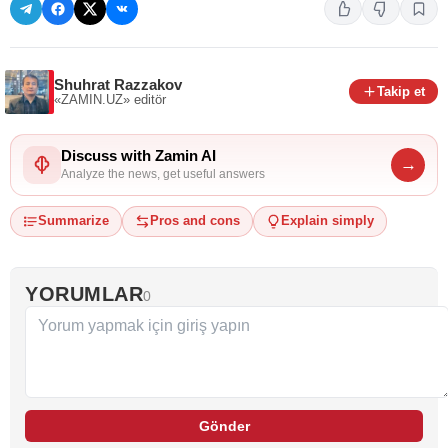
Shuhrat Razzakov
Takip et
«ZAMIN.UZ»
editör
Discuss with Zamin AI
→
Analyze the news, get useful answers
Summarize
Pros and cons
Explain simply
YORUMLAR
0
Gönder