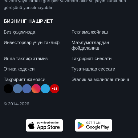
Yazarlı yayınlardaki görüşler yazarlara aittir ve yayın kurulunun
görüşünü yansıtmayabilir.
БИЗНИНГ НАШРИЁТ
Биз ҳақимизда
Реклама жойлаш
Инвесторлар учун таклиф
Маълумотлардан
фойдаланиш
Ишга таклиф этамиз
Таҳририят сиёсати
Этика кодекси
Тузатишлар сиёсати
Таҳририят жамоаси
Эгалик ва молиялаштириш
+18
© 2014-
2026