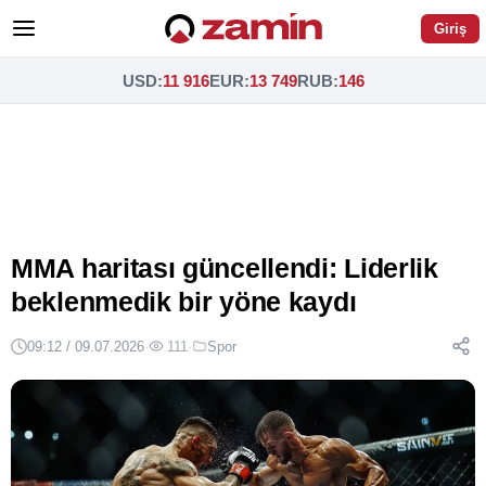
Giriş
USD
:
11 916
EUR
:
13 749
RUB
:
146
MMA haritası güncellendi: Liderlik
beklenmedik bir yöne kaydı
09:12 / 09.07.2026
·
111
·
Spor