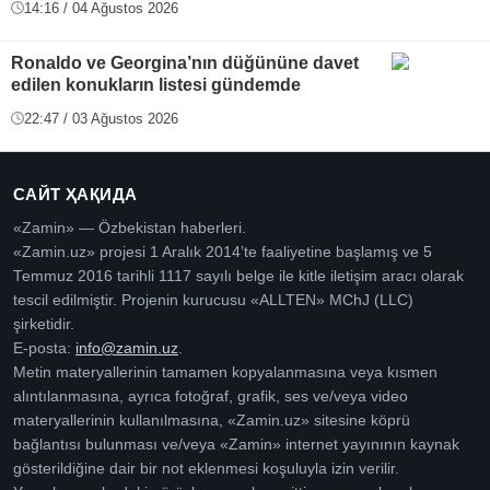
14:16 / 04 Ağustos 2026
Ronaldo ve Georgina’nın düğününe davet
edilen konukların listesi gündemde
22:47 / 03 Ağustos 2026
САЙТ ҲАҚИДА
«Zamin» — Özbekistan haberleri.
«Zamin.uz» projesi 1 Aralık 2014’te faaliyetine başlamış ve 5
Temmuz 2016 tarihli 1117 sayılı belge ile kitle iletişim aracı olarak
tescil edilmiştir. Projenin kurucusu «ALLTEN» MChJ (LLC)
şirketidir.
E-posta:
info@zamin.uz
.
Metin materyallerinin tamamen kopyalanmasına veya kısmen
alıntılanmasına, ayrıca fotoğraf, grafik, ses ve/veya video
materyallerinin kullanılmasına, «Zamin.uz» sitesine köprü
bağlantısı bulunması ve/veya «Zamin» internet yayınının kaynak
gösterildiğine dair bir not eklenmesi koşuluyla izin verilir.