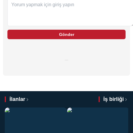
Gönder
…
İlanlar
İş birliği