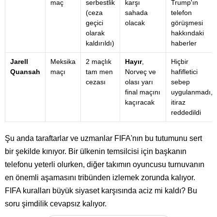
maç
serbestlik
karşı
Trump'ın
(ceza
sahada
telefon
geçici
olacak
görüşmesi
olarak
hakkındaki
kaldırıldı)
haberler
Jarell
Meksika
2 maçlık
Hayır
,
Hiçbir
Quansah
maçı
tam men
Norveç ve
hafifletici
cezası
olası yarı
sebep
final maçını
uygulanmadı,
kaçıracak
itiraz
reddedildi
Şu anda taraftarlar ve uzmanlar FIFA'nın bu tutumunu sert
bir şekilde kınıyor. Bir ülkenin temsilcisi için başkanın
telefonu yeterli olurken, diğer takımın oyuncusu turnuvanın
en önemli aşamasını tribünden izlemek zorunda kalıyor.
FIFA kuralları büyük siyaset karşısında aciz mi kaldı? Bu
soru şimdilik cevapsız kalıyor.