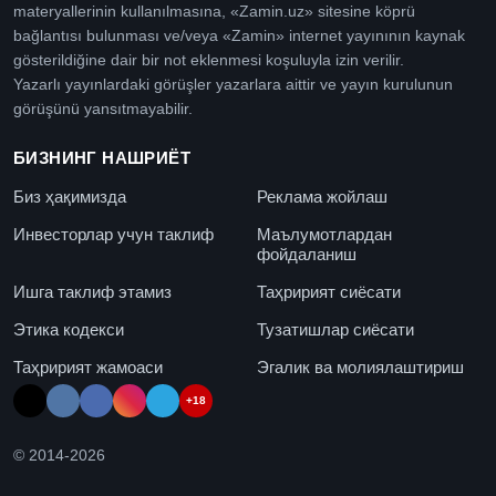
materyallerinin kullanılmasına, «Zamin.uz» sitesine köprü
bağlantısı bulunması ve/veya «Zamin» internet yayınının kaynak
gösterildiğine dair bir not eklenmesi koşuluyla izin verilir.
Yazarlı yayınlardaki görüşler yazarlara aittir ve yayın kurulunun
görüşünü yansıtmayabilir.
БИЗНИНГ НАШРИЁТ
Биз ҳақимизда
Реклама жойлаш
Инвесторлар учун таклиф
Маълумотлардан
фойдаланиш
Ишга таклиф этамиз
Таҳририят сиёсати
Этика кодекси
Тузатишлар сиёсати
Таҳририят жамоаси
Эгалик ва молиялаштириш
+18
© 2014-
2026