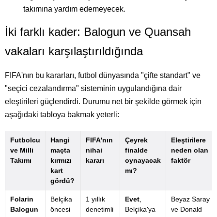
takımına yardım edemeyecek.
İki farklı kader: Balogun ve Quansah
vakaları karşılaştırıldığında
FIFA'nın bu kararları, futbol dünyasında "çifte standart" ve
"seçici cezalandırma" sisteminin uygulandığına dair
eleştirileri güçlendirdi. Durumu net bir şekilde görmek için
aşağıdaki tabloya bakmak yeterli:
Futbolcu
Hangi
FIFA'nın
Çeyrek
Eleştirilere
ve Milli
maçta
nihai
finalde
neden olan
Takımı
kırmızı
kararı
oynayacak
faktör
kart
mı?
gördü?
Folarin
Belçika
1 yıllık
Evet
,
Beyaz Saray
Balogun
öncesi
denetimli
Belçika'ya
ve Donald