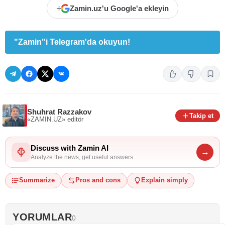
+
Zamin.uz'u Google'a ekleyin
"Zamin"i Telegram'da okuyun!
Shuhrat Razzakov
Takip et
«ZAMIN.UZ»
editör
Discuss with Zamin AI
→
Analyze the news, get useful answers
Summarize
Pros and cons
Explain simply
YORUMLAR
0