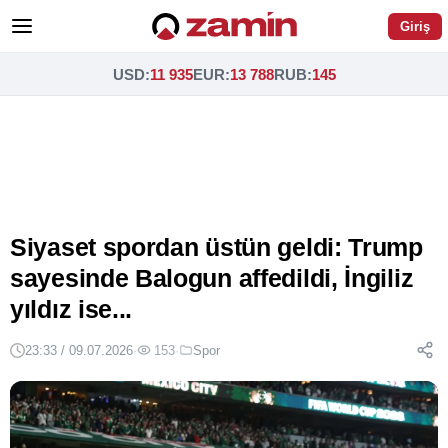
Giriş
USD
:
11 935
EUR
:
13 788
RUB
:
145
Siyaset spordan üstün geldi: Trump
sayesinde Balogun affedildi, İngiliz
yıldız ise...
23:33 / 09.07.2026
·
153
·
Spor