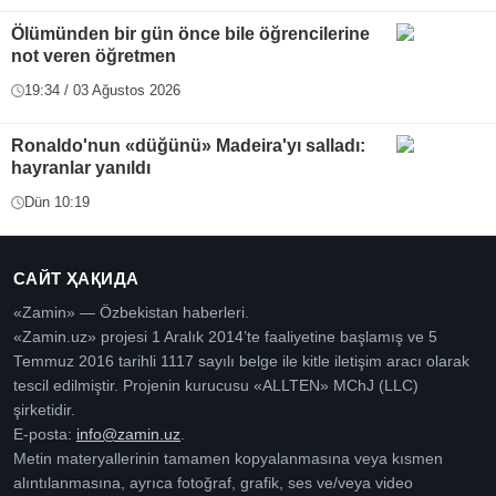
Ölümünden bir gün önce bile öğrencilerine
not veren öğretmen
19:34 / 03 Ağustos 2026
Ronaldo'nun «düğünü» Madeira'yı salladı:
hayranlar yanıldı
Dün 10:19
САЙТ ҲАҚИДА
«Zamin» — Özbekistan haberleri.
«Zamin.uz» projesi 1 Aralık 2014’te faaliyetine başlamış ve 5
Temmuz 2016 tarihli 1117 sayılı belge ile kitle iletişim aracı olarak
tescil edilmiştir. Projenin kurucusu «ALLTEN» MChJ (LLC)
şirketidir.
E-posta:
info@zamin.uz
.
Metin materyallerinin tamamen kopyalanmasına veya kısmen
alıntılanmasına, ayrıca fotoğraf, grafik, ses ve/veya video