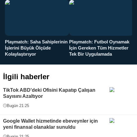
Playmatch: Saha Sahiplerinin
Playmatch: Futbol Oynamak
Y
İşlerini Büyük Ölçüde
İçin Gereken Tüm Hizmetler
y
Kolaylaştırıyor
Tek Bir Uygulamada
İlgili haberler
TikTok ABD'deki Ofisini Kapatıp Çalışan
Sayısını Azaltıyor
Bugün 21:25
Google Wallet hizmetinde ebeveynler için
yeni finansal olanaklar sunuldu
Bugün 21:25