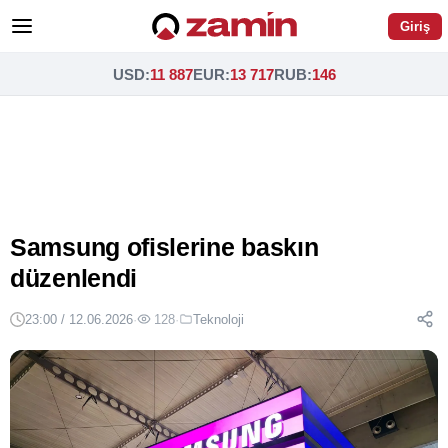
Giriş
USD
:
11 887
EUR
:
13 717
RUB
:
146
Samsung ofislerine baskın
düzenlendi
23:00 / 12.06.2026
·
128
·
Teknoloji