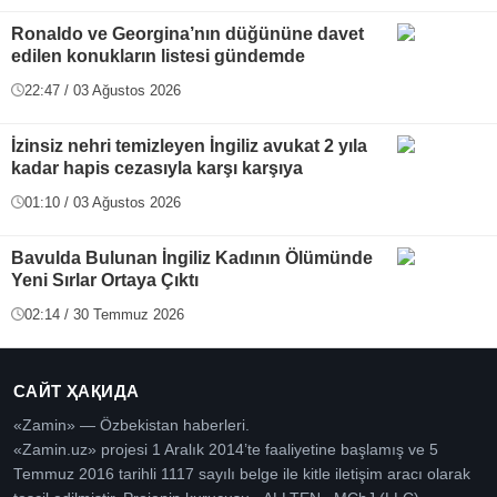
Ronaldo ve Georgina’nın düğününe davet
edilen konukların listesi gündemde
22:47 / 03 Ağustos 2026
İzinsiz nehri temizleyen İngiliz avukat 2 yıla
kadar hapis cezasıyla karşı karşıya
01:10 / 03 Ağustos 2026
Bavulda Bulunan İngiliz Kadının Ölümünde
Yeni Sırlar Ortaya Çıktı
02:14 / 30 Temmuz 2026
САЙТ ҲАҚИДА
«Zamin» — Özbekistan haberleri.
«Zamin.uz» projesi 1 Aralık 2014’te faaliyetine başlamış ve 5
Temmuz 2016 tarihli 1117 sayılı belge ile kitle iletişim aracı olarak