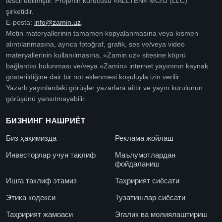
tescil edilmiştir. Projenin kurucusu «ALLTEN» MChJ (LLC)
şirketidir.
E-posta:
info@zamin.uz
.
Metin materyallerinin tamamen kopyalanmasına veya kısmen
alıntılanmasına, ayrıca fotoğraf, grafik, ses ve/veya video
materyallerinin kullanılmasına, «Zamin.uz» sitesine köprü
bağlantısı bulunması ve/veya «Zamin» internet yayınının kaynak
gösterildiğine dair bir not eklenmesi koşuluyla izin verilir.
Yazarlı yayınlardaki görüşler yazarlara aittir ve yayın kurulunun
görüşünü yansıtmayabilir.
БИЗНИНГ НАШРИЁТ
Биз ҳақимизда
Реклама жойлаш
Инвесторлар учун таклиф
Маълумотлардан
фойдаланиш
Ишга таклиф этамиз
Таҳририят сиёсати
Этика кодекси
Тузатишлар сиёсати
Таҳририят жамоаси
Эгалик ва молиялаштириш