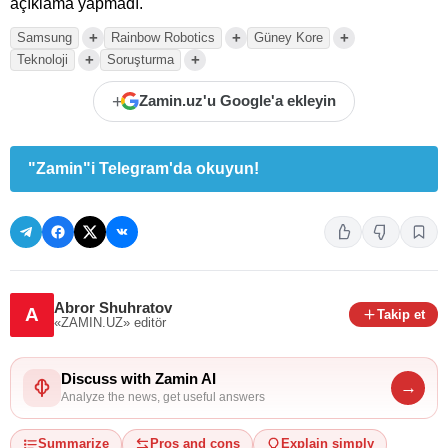
açıklama yapmadı.
+
+
+
Samsung
Rainbow Robotics
Güney Kore
+
+
Teknoloji
Soruşturma
+
Zamin.uz'u Google'a ekleyin
"Zamin"i Telegram'da okuyun!
Abror Shuhratov
A
Takip et
«ZAMIN.UZ»
editör
Discuss with Zamin AI
→
Analyze the news, get useful answers
Summarize
Pros and cons
Explain simply