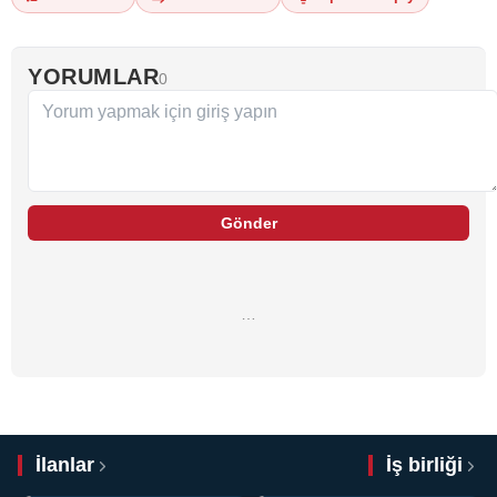
YORUMLAR
0
Gönder
…
İlanlar
İş birliği