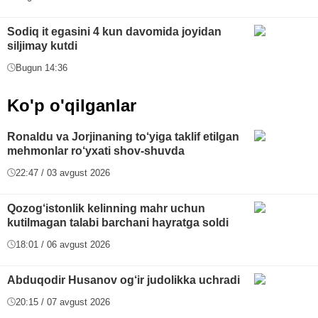
Sodiq it egasini 4 kun davomida joyidan
siljimay kutdi
Bugun 14:36
Ko'p o'qilganlar
Ronaldu va Jorjinaning to‘yiga taklif etilgan
mehmonlar ro‘yxati shov-shuvda
22:47 / 03 avgust 2026
Qozog‘istonlik kelinning mahr uchun
kutilmagan talabi barchani hayratga soldi
18:01 / 06 avgust 2026
Abduqodir Husanov og‘ir judolikka uchradi
20:15 / 07 avgust 2026