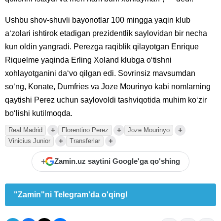
Ushbu shov-shuvli bayonotlar 100 mingga yaqin klub
aʻzolari ishtirok etadigan prezidentlik saylovidan bir necha
kun oldin yangradi. Perezga raqiblik qilayotgan Enrique
Riquelme yaqinda Erling Xoland klubga oʻtishni
xohlayotganini daʻvo qilgan edi. Sovrinsiz mavsumdan
soʻng, Konate, Dumfries va Joze Mourinyo kabi nomlarning
qaytishi Perez uchun saylovoldi tashviqotida muhim koʻzir
boʻlishi kutilmoqda.
+
+
+
Real Madrid
Florentino Perez
Joze Mourinyo
+
+
Vinicius Junior
Transferlar
+
Zamin.uz saytini Google'ga qo'shing
"Zamin"ni Telegram'da o'qing!