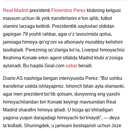
Real Madrid
prezidenti
Florentino Perez
klubning kelgusi
mavsum uchun ilk yirik transferlarini eʻlon qilib, futbol
olamini larzaga keltirdi. Prezidentlik saylovlari oldidan
gapirgan 79 yoshli rahbar, agar oʻz lavozimida qolsa,
jamoaga himoya qoʻrgʻoni va afsonaviy murabbiy kelishini
tasdiqladi. Perezning soʻzlariga koʻra, Liverpul himoyachisi
Ibrahima Konate erkin agent sifatida Madrid klubi aʻzosiga
aylanadi. Bu haqda Goal.com
xabar
beradi.
Diario AS nashriga bergan intervyusida Perez: “Biz ushbu
transferlar ustida ishlayapmiz. Ishonch bilan ayta olamanki,
agar men prezident boʻlib qolsam, dunyoning eng yaxshi
himoyachilaridan biri Konate keyingi mavsumdan Real
Madrid sharafini himoya qiladi. U bizga qoʻshiladigan
yagona yuqori darajadagi himoyachi boʻlmaydi”, — deya
taʻkidladi. Shuningdek, u jamoani boshqarish uchun Joze