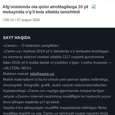
Afg‘onistonda ota qizini atrofdagilarga 10 yil
mobaynida o‘g‘il bola sifatida tanishtirdi
05:12 / 07 avgust 2026
SAYT HAQIDA
«Zamin» – O'zbekiston yangiliklari.
«Zamin.uz» loyihasi 2014-yil 1-dekabrda oʻz faoliyatini boshlagan
va ommaviy axborot vositasi sifatida 1117-raqamli guvohnoma
bilan 2016-yil 5-iyulda davlat roʻyxatidan oʻtgan. Loyiha muassisi —
«ALLTEN» MChJ.
Elektron manzil:
info@zamin.uz
.
Matnli materiallarni toʻliq koʻchirish yoki qisman iqtibos keltirishga,
shuningdek, fotografik, grafik, audio va/yoki videomateriallardan
foydalanishga «Zamin.uz» saytiga giperhavola mavjud boʻlgan
va/yoki «Zamin» internet-nashrining muallifligini koʻrsatuvchi yozuv
ilova qilingan taqdirda yoʻl qoʻyiladi.
Saytda e'lon qilinayotgan mualliflik maqolalarida bildirilgan fikrlar
muallifga tegishli va ular Zamin.uz tahririyati nuqtai nazarini ifoda