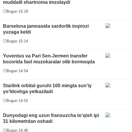
muddatli shartnoma imzolaydi
Bugun 15:19
Barselona jamoasida sardorlik inqirozi
yuzaga keldi
Bugun 15:14
Yuventus va Pari Sen-Jermen transfer
bozorida faol muzokaralar olib bormoqda
Bugun 14:54
Starlink orbital guruhi 100 mingta sunʼiy
yoʻldoshga yetkaziladi
Bugun 14:52
Dunyodagi eng uzun fransuzcha to‘qish ipi
31 kilometrdan oshadi
Bugun 14:46