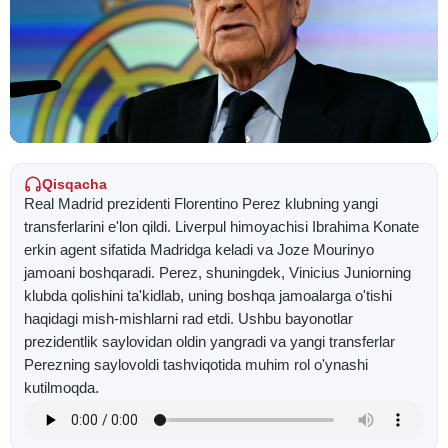
Qisqacha
Real Madrid prezidenti Florentino Perez klubning yangi
transferlarini e'lon qildi. Liverpul himoyachisi Ibrahima Konate
erkin agent sifatida Madridga keladi va Joze Mourinyo
jamoani boshqaradi. Perez, shuningdek, Vinicius Juniorning
klubda qolishini ta'kidlab, uning boshqa jamoalarga o'tishi
haqidagi mish-mishlarni rad etdi. Ushbu bayonotlar
prezidentlik saylovidan oldin yangradi va yangi transferlar
Perezning saylovoldi tashviqotida muhim rol o'ynashi
kutilmoqda.