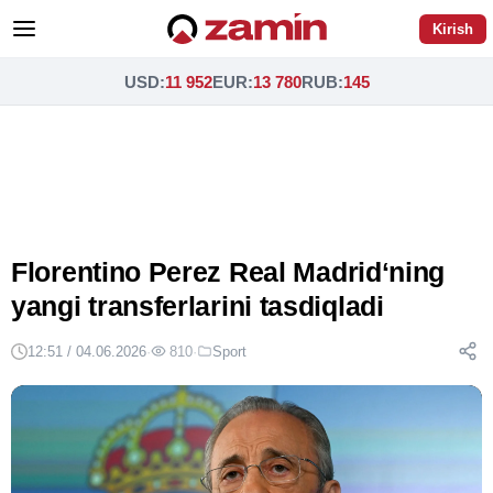
Kirish
USD
:
11 952
EUR
:
13 780
RUB
:
145
Florentino Perez Real Madridʻning
yangi transferlarini tasdiqladi
12:51 / 04.06.2026
·
810
·
Sport