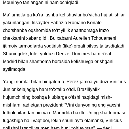
Mourinyo tanlanganini ham ochiqladi.
Maʻlumotlarga koʻra, ushbu kelishuvlar boʻyicha hujjat ishlar
yakunlangan. Insayder Fabrizio Romano Konate
chorshanba oqshomida toʻrt yillik shartnomaga imzo
chekkanini xabar qildi. Bu xabarni Aurelien Tchouameni
ijtimoiy tarmoqlarda yoqtirish (like) orqali bilvosita tasdiqladi.
Shuningdek, Inter yulduzi Denzel Dumfries ham Real
Madrid bilan shartnoma borasida kelishuvga erishgani
aytilmoqda.
Yangi nomlar bilan bir qatorda, Perez jamoa yulduzi Vinicius
Junior kelajagiga ham toʻxtalib oʻtdi. Braziliyalik
hujumchining boshqa klublarga oʻtishi haqidagi mish-
mishlarni rad etgan prezident: “Vini dunyoning eng yaxshi
futbolchilaridan biri va u Madridda baxtli. Uning shartnomasi
tugashiga hali vaqt bor, lekin shuni ayta olamanki, Vinicius
qolishni istaydi va men ham buni xohlayman”, — dedi.