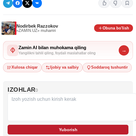
Nodirbek Razzokov
Obuna bo'lish
«ZAMIN.UZ»
muharriri
Zamin AI bilan muhokama qiling
→
Yangilikni tahlil qiling, foydali maslahatlar oling
Xulosa chiqar
Ijobiy va salbiy
Soddaroq tushuntir
IZOHLAR
0
Yuborish