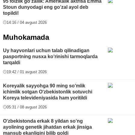
95 foizlik go‘zallik: Amerikalik aktrisa Emma
Stoun dunyodagi eng go‘zal ayol deb
topildi!
14:16 / 04 avgust 2026
Muhokamada
Uy hayvonlari uchun talab qilinadigan
pasportning nusxa ko‘rinishi tarmoqlarda
tarqaldi
19:42 / 01 avgust 2026
Koreyalik sayyohga 90 ming so‘mlik
ichimlik sotgan O‘zbekistonlik sotuvchi
Koreya televideniyasida ham yoritildi
05:31 / 08 avgust 2026
O‘zbekistonda erkak 8 yildan so‘ng
ayolining genetik jihatdan erkak jinsiga
mansub ekanligini bilib qoldi