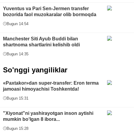
Yuventus va Pari Sen-Jermen transfer
bozorida faol muzokaralar olib bormoqda
Bugun 14:54
Manchester Siti Ayub Buddi bilan
shartnoma shartlarini kelishib oldi
Bugun 14:35
So'nggi yangiliklar
«Paxtakor»dan super-transfer: Eron terma
jamoasi himoyachisi Toshkentda!
Bugun 15:31
"Xiyonat"ni yashirayotgan inson aytishi
mumkin bo‘lgan 8 ibora...
Bugun 15:28