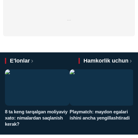
…
E'lonlar
Hamkorlik uchun
8 ta keng tarqalgan moliyaviy
Playmatch: maydon egalari
P
xato: nimalardan saqlanish
ishini ancha yengillashtiradi
u
kerak?
x