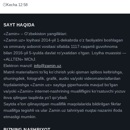
Kecha 12:58
SAYT HAQIDA
«Zamin» – O'zbekiston yangiliklari.
«Zamin.uz» loyihasi 2014-yil 1-dekabrda oʻz faoliyatini boshlagan
va ommaviy axborot vositasi sifatida 1117-raqamli guvohnoma
bilan 2016-yil 5-iyulda davlat roʻyxatidan oʻtgan. Loyiha muassisi —
«ALLTEN» MChJ.
Elektron manzil:
info@zamin.uz
.
Matnli materiallarni toʻliq koʻchirish yoki qisman iqtibos keltirishga,
shuningdek, fotografik, grafik, audio va/yoki videomateriallardan
foydalanishga «Zamin.uz» saytiga giperhavola mavjud boʻlgan
va/yoki «Zamin» internet-nashrining muallifligini koʻrsatuvchi yozuv
ilova qilingan taqdirda yoʻl qoʻyiladi.
Saytda e'lon qilinayotgan mualliflik maqolalarida bildirilgan fikrlar
muallifga tegishli va ular Zamin.uz tahririyati nuqtai nazarini ifoda
etmasligi mumkin.
BIZNING NASHRIYOT