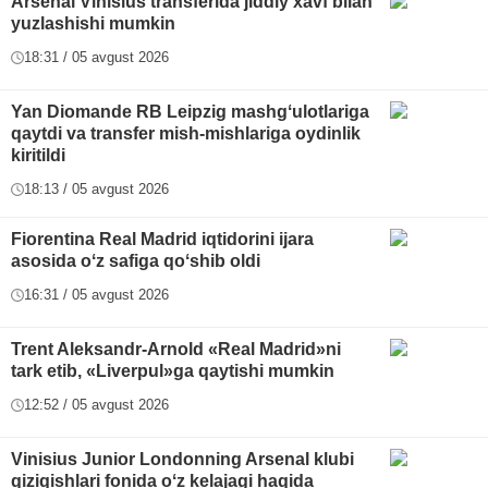
Arsenal Vinisius transferida jiddiy xavf bilan
yuzlashishi mumkin
18:31 / 05 avgust 2026
Yan Diomande RB Leipzig mashgʻulotlariga
qaytdi va transfer mish-mishlariga oydinlik
kiritildi
18:13 / 05 avgust 2026
Fiorentina Real Madrid iqtidorini ijara
asosida oʻz safiga qoʻshib oldi
16:31 / 05 avgust 2026
Trent Aleksandr-Arnold «Real Madrid»ni
tark etib, «Liverpul»ga qaytishi mumkin
12:52 / 05 avgust 2026
Vinisius Junior Londonning Arsenal klubi
qiziqishlari fonida oʻz kelajagi haqida