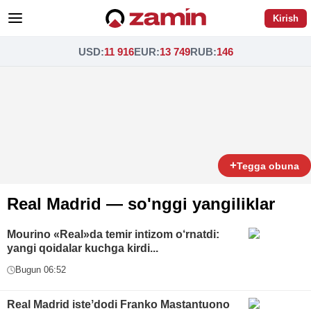
Kirish
USD
:
11 916
EUR
:
13 749
RUB
:
146
+
Tegga obuna
Real Madrid — so'nggi yangiliklar
Mourino «Real»da temir intizom o‘rnatdi:
yangi qoidalar kuchga kirdi...
Bugun 06:52
Real Madrid isteʼdodi Franko Mastantuono