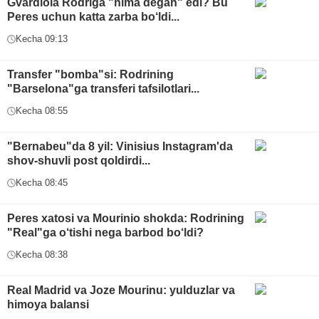
Gvardiola Rodriga "nima degan" edi? Bu
Peres uchun katta zarba bo‘ldi...
Kecha 09:13
Transfer "bomba"si: Rodrining
"Barselona"ga transferi tafsilotlari...
Kecha 08:55
"Bernabeu"da 8 yil: Vinisius Instagram'da
shov-shuvli post qoldirdi...
Kecha 08:45
Peres xatosi va Mourinio shokda: Rodrining
"Real"ga o‘tishi nega barbod bo‘ldi?
Kecha 08:38
Real Madrid va Joze Mourinu: yulduzlar va
himoya balansi