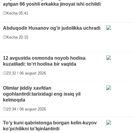
aytgan 66 yoshli erkakka jinoyat ishi ochildi
Kecha 05:41
Abduqodir Husanov og‘ir judolikka uchradi
Kecha 20:15
12 avgustda osmonda noyob hodisa
kuzatiladi: to‘rt hodisa bir vaqtda
23:32 / 06 avgust 2026
Olimlar jiddiy xavfdan
ogohlantirdi:tarixidagi eng issiq yil
kelmoqda
23:34 / 06 avgust 2026
To‘y kuni qabristonga borgan kelin-kuyov
ko‘pchilikni to‘lqinlantirdi