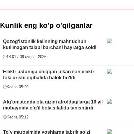
Kunlik eng ko'p o'qilganlar
Qozog‘istonlik kelinning mahr uchun
kutilmagan talabi barchani hayratga soldi
18:01 / 06 avgust 2026
Elektr ustuniga chiqqan ulkan ilon elektr
toki urishi oqibatida halok bo‘ldi
Kecha 05:20
Afg‘onistonda ota qizini atrofdagilarga 10 yil
mobaynida o‘g‘il bola sifatida tanishtirdi
Kecha 05:12
To‘y marosimida yoshlarga tabrik so‘zi