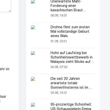
Unerwartete Mahr-
Forderung einer
kasachischen Braut
verblüfft alle
06.08, 18:01
Drohne filmt zum ersten
Mal vollständige Geburt
eines Wals
01.08, 23:51
Huhn auf Laufsteg bei
Schönheitswettbewerb in
Malaysia zieht Blicke auf
sich
04.08, 07:02
ehr im
Die seit 20 Jahren
erwartete totale
Sonnenfinsternis ist im
August zu sehen
03.08, 18:31
Haar
t
95-prozentige Schönheit:
US-Schauspielerin Emma