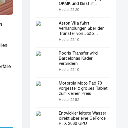
OKMK und lässt im
sechsten Spiel in Folge
Heute, 23:20
Punkte liegen
Aston Villa führt
n
Verhandlungen über den
Transfer von João
Palhinha
Heute, 23:10
llen
Rodris Transfer wird
Barcelonas Kader
verändern
rfälle
Heute, 23:10
Motorola Moto Pad 70
vorgestellt: großes Tablet
zum kleinen Preis
Heute, 22:52
Entwickler leitete Wasser
direkt über eine GeForce
RTX 2060 GPU