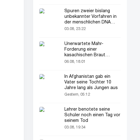
Spuren zweier bislang
unbekannter Vorfahren in
der menschlichen DNA
entdeckt
03.08, 23:22
Unerwartete Mahr-
Forderung einer
kasachischen Braut
verblüfft alle
06.08, 18:01
In Afghanistan gab ein
Vater seine Tochter 10
Jahre lang als Jungen aus
Gestern, 05:12
Lehrer benotete seine
Schüler noch einen Tag vor
seinem Tod
03.08, 19:34