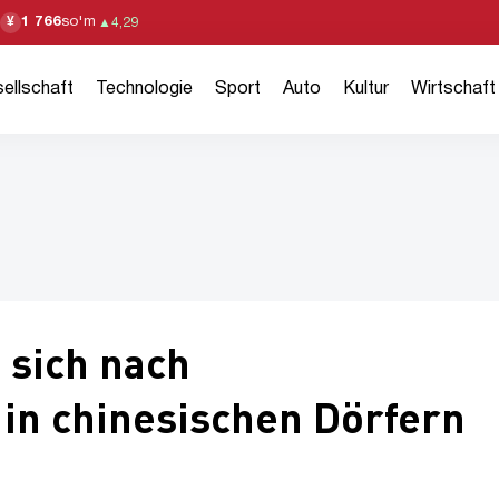
1 766
so'm
¥
▲
4,29
ellschaft
Technologie
Sport
Auto
Kultur
Wirtschaft
 sich nach
n chinesischen Dörfern