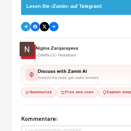
Lesen Sie «Zamin» auf Telegram!
Nigina Zarqarayeva
«ZAMIN.UZ»
Redakteur
Discuss with Zamin AI
Analyze the news, get useful answers
Summarize
Pros and cons
Explain simp
Kommentare
0