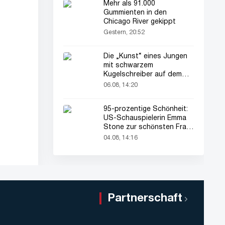
Mehr als 91.000
Gummienten in den
Chicago River gekippt
Gestern, 20:52
Die „Kunst“ eines Jungen
mit schwarzem
Kugelschreiber auf dem
Pass seines Vaters zieht
06.08, 14:20
alle Blicke auf sich
95-prozentige Schönheit:
US-Schauspielerin Emma
Stone zur schönsten Frau
der Welt gekürt
04.08, 14:16
Partnerschaft