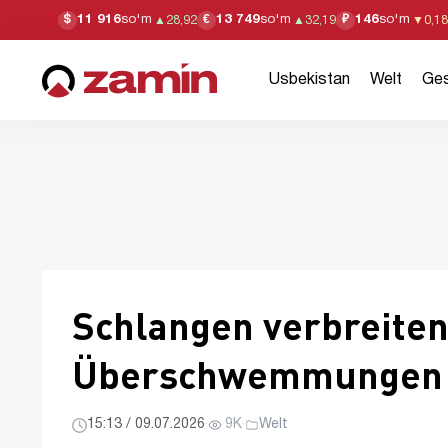
11 916
so'm
13 749
so'm
146
so'm
$
€
₽
▲
28,92
▲
32,19
▼
0,18
Usbekistan
Welt
Ges
Schlangen verbreiten
Überschwemmungen i
15:13 / 09.07.2026
·
9K
·
Welt