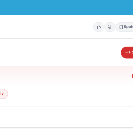
Spei
F
ly