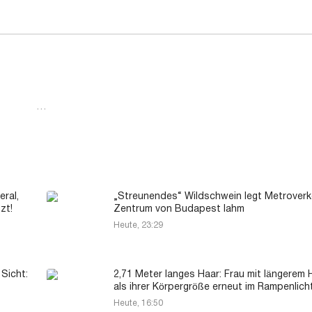
…
ral,
„Streunendes“ Wildschwein legt Metroverk
zt!
Zentrum von Budapest lahm
Heute, 23:29
Sicht:
2,71 Meter langes Haar: Frau mit längerem 
als ihrer Körpergröße erneut im Rampenlich
Heute, 16:50