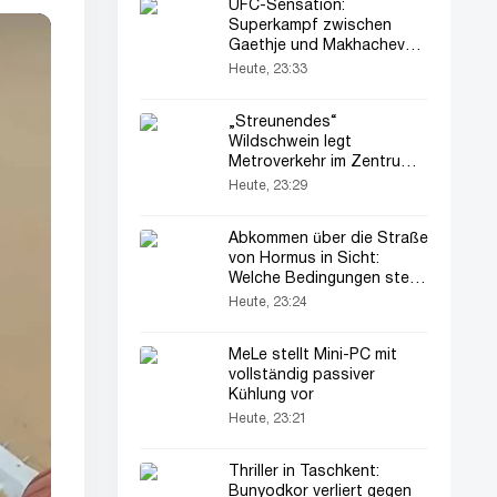
UFC-Sensation:
Superkampf zwischen
Gaethje und Makhachev
könnte stattfinden
Heute, 23:33
„Streunendes“
Wildschwein legt
Metroverkehr im Zentrum
von Budapest lahm
Heute, 23:29
Abkommen über die Straße
von Hormus in Sicht:
Welche Bedingungen stellt
Iran?
Heute, 23:24
MeLe stellt Mini-PC mit
vollständig passiver
Kühlung vor
Heute, 23:21
Thriller in Taschkent:
Bunyodkor verliert gegen