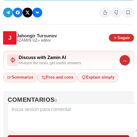
Jahongir Tursunov
J
Seguir
«ZAMIN.UZ»
editor
Discuss with Zamin AI
→
Analyze the news, get useful answers
Summarize
Pros and cons
Explain simply
COMENTARIOS
0