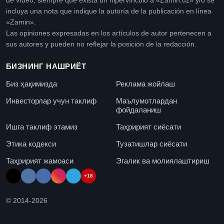
de vídeo, siempre que exista un hipervínculo a «Zamin.uz» y/o se
incluya una nota que indique la autoría de la publicación en línea
«Zamin».
Las opiniones expresadas en los artículos de autor pertenecen a
sus autores y pueden no reflejar la posición de la redacción.
БИЗНИНГ НАШРИЁТ
Биз ҳақимизда
Реклама жойлаш
Инвесторлар учун таклиф
Маълумотлардан
фойдаланиш
Ишга таклиф этамиз
Таҳририят сиёсати
Этика кодекси
Тузатишлар сиёсати
Таҳририят жамоаси
Эгалик ва молиялаштириш
+18
© 2014-
2026