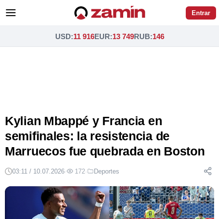
Entrar
USD
:
11 916
EUR
:
13 749
RUB
:
146
Kylian Mbappé y Francia en
semifinales: la resistencia de
Marruecos fue quebrada en Boston
03:11 / 10.07.2026
·
172
·
Deportes