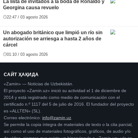
La lista de invitados a la boda de Ronaldo y
Georgina causa revuelo
22:47 / 03 agosto 2026
Un abogado británico que limpió un río sin
autorización se arriesga a hasta 2 años de
cárcel
01:10 / 03 agosto 2026
САЙТ ҲАҚИДА
«Zamin» — Noticias de Uzbekistán.
El proyecto «Zamin.uz» inició su actividad el 1 de diciembre de
2014 y está registrado como medio de comunicación con el
certificado n.º 1117 del 5 de julio de 2016. El fundador del proyecto
es «ALLTEN» (SL).
Correo electrónico:
info@zamin.uz
.
Se permite la copia íntegra de materiales de texto o la cita parcial,
así como el uso de materiales fotográficos, gráficos, de audio y/o