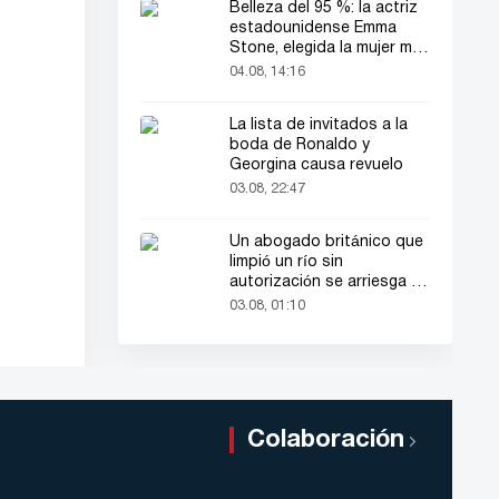
Belleza del 95 %: la actriz
estadounidense Emma
Stone, elegida la mujer más
bella del mundo
04.08, 14:16
La lista de invitados a la
boda de Ronaldo y
Georgina causa revuelo
03.08, 22:47
Un abogado británico que
limpió un río sin
autorización se arriesga a
hasta 2 años de cárcel
03.08, 01:10
Colaboración