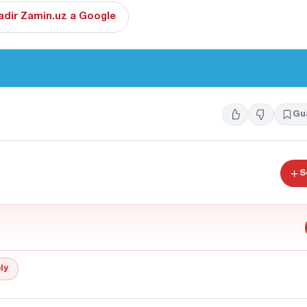
adir Zamin.uz a Google
Gu
S
ly