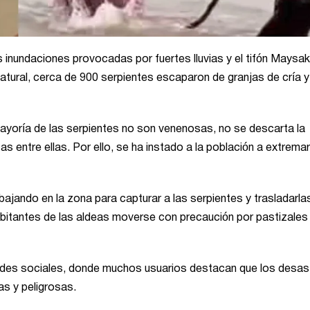
as inundaciones provocadas por fuertes lluvias y el tifón Maysa
tural, cerca de 900 serpientes escaparon de granjas de cría y
ayoría de las serpientes no son venenosas, no se descarta la
 entre ellas. Por ello, se ha instado a la población a extremar
ajando en la zona para capturar a las serpientes y trasladarla
bitantes de las aldeas moverse con precaución por pastizales 
edes sociales, donde muchos usuarios destacan que los desas
s y peligrosas.