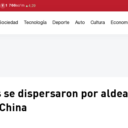
1 766
so'm
¥
▲
4,29
Sociedad
Tecnología
Deporte
Auto
Cultura
Econom
s se dispersaron por alde
 China