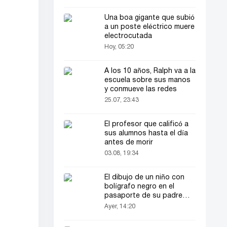
Una boa gigante que subió
a un poste eléctrico muere
electrocutada
Hoy, 05:20
A los 10 años, Ralph va a la
escuela sobre sus manos
y conmueve las redes
25.07, 23:43
El profesor que calificó a
sus alumnos hasta el día
antes de morir
03.08, 19:34
El dibujo de un niño con
bolígrafo negro en el
pasaporte de su padre
llamó la atención de todos
Ayer, 14:20