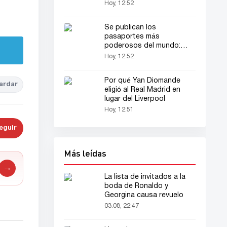
Hoy, 12:52
Se publican los
pasaportes más
poderosos del mundo:
Nuevo ranking global
Hoy, 12:52
Por qué Yan Diomande
ardar
eligió al Real Madrid en
lugar del Liverpool
Hoy, 12:51
eguir
Más leídas
→
La lista de invitados a la
boda de Ronaldo y
Georgina causa revuelo
03.08, 22:47