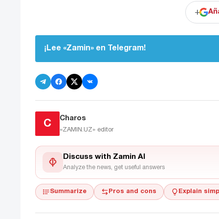
+
Añ
¡Lee «Zamin» en Telegram!
Charos
C
«ZAMIN.UZ»
editor
Discuss with Zamin AI
Analyze the news, get useful answers
Summarize
Pros and cons
Explain simp