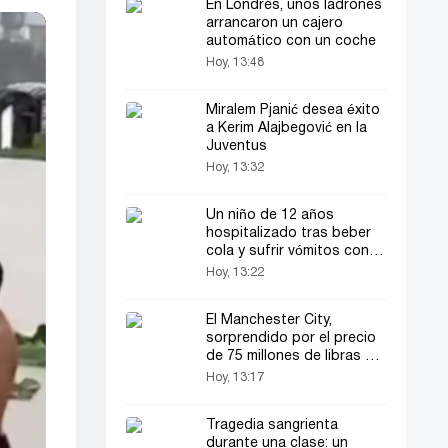
En Londres, unos ladrones
arrancaron un cajero
automático con un coche
Hoy, 13:48
Miralem Pjanić desea éxito
a Kerim Alajbegović en la
Juventus
Hoy, 13:32
Un niño de 12 años
hospitalizado tras beber
cola y sufrir vómitos con
sangre
Hoy, 13:22
El Manchester City,
sorprendido por el precio
de 75 millones de libras de
Malo Gusto
Hoy, 13:17
Tragedia sangrienta
durante una clase: un