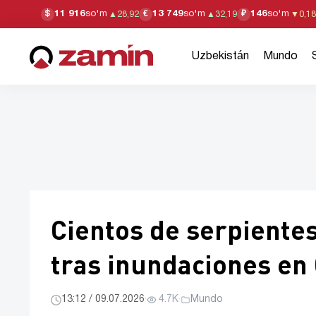
11 916
so'm
13 749
so'm
146
so'm
$
€
₽
▲
28,92
▲
32,19
▼
0,18
Uzbekistán
Mundo
Cientos de serpiente
tras inundaciones en
13:12 / 09.07.2026
·
4.7K
·
Mundo