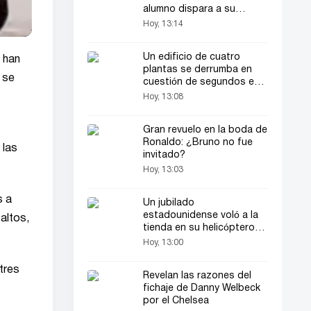
alumno dispara a su
profesor
Hoy, 13:14
Un edificio de cuatro
k han
plantas se derrumba en
 se
cuestión de segundos en
Estambul
Hoy, 13:08
Gran revuelo en la boda de
Ronaldo: ¿Bruno no fue
 las
invitado?
Hoy, 13:03
s a
Un jubilado
estadounidense voló a la
altos,
tienda en su helicóptero
privado
Hoy, 13:00
tres
Revelan las razones del
fichaje de Danny Welbeck
por el Chelsea