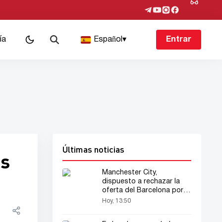
ía
Español
▾
Entrar
Últimas noticias
as
Manchester City,
dispuesto a rechazar la
oferta del Barcelona por
Rodri
Hoy, 13:50