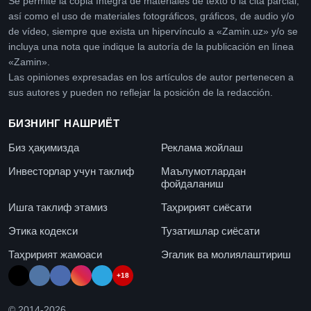
Se permite la copia íntegra de materiales de texto o la cita parcial,
así como el uso de materiales fotográficos, gráficos, de audio y/o
de vídeo, siempre que exista un hipervínculo a «Zamin.uz» y/o se
incluya una nota que indique la autoría de la publicación en línea
«Zamin».
Las opiniones expresadas en los artículos de autor pertenecen a
sus autores y pueden no reflejar la posición de la redacción.
БИЗНИНГ НАШРИЁТ
Биз ҳақимизда
Реклама жойлаш
Инвесторлар учун таклиф
Маълумотлардан
фойдаланиш
Ишга таклиф этамиз
Таҳририят сиёсати
Этика кодекси
Тузатишлар сиёсати
Таҳририят жамоаси
Эгалик ва молиялаштириш
+18
© 2014-
2026