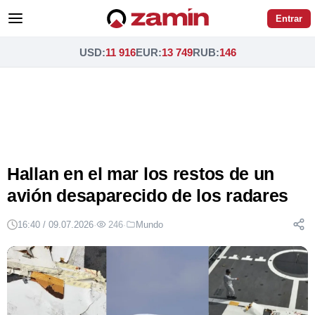
Entrar
USD
:
11 916
EUR
:
13 749
RUB
:
146
Hallan en el mar los restos de un
avión desaparecido de los radares
16:40 / 09.07.2026
·
246
·
Mundo