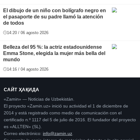
El dibujo de un niño con bolígrafo negro en
el pasaporte de su padre llamó la atención
de todos
14:20 / 06 agosto 2026
Belleza del 95 %: la actriz estadounidense
Emma Stone, elegida la mujer más bella del
mundo
14:16 / 04 agosto 2026
САЙТ ҲАҚИДА
«Zamin» — Noticias de Uzbekistán.
El proyecto «Zamin.uz» inició su actividad el 1 de diciembre de
2014 y está registrado como medio de comunicación con el
certificado n.º 1117 del 5 de julio de 2016. El fundador del proyecto
es «ALLTEN» (SL).
Correo electrónico:
info@zamin.uz
.