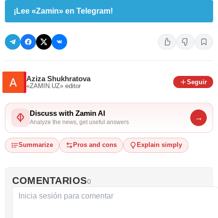
¡Lee «Zamin» en Telegram!
Aziza Shukhratova
Seguir
«ZAMIN.UZ»
editor
Discuss with Zamin AI
→
Analyze the news, get useful answers
Summarize
Pros and cons
Explain simply
COMENTARIOS
0