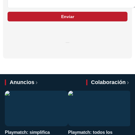
Enviar
…
Anuncios
Colaboración
Playmatch: simplifica
Playmatch: todos los
¿