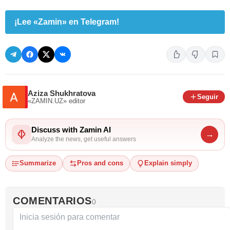
¡Lee «Zamin» en Telegram!
Aziza Shukhratova
Seguir
«ZAMIN.UZ»
editor
Discuss with Zamin AI
→
Analyze the news, get useful answers
Summarize
Pros and cons
Explain simply
COMENTARIOS
0