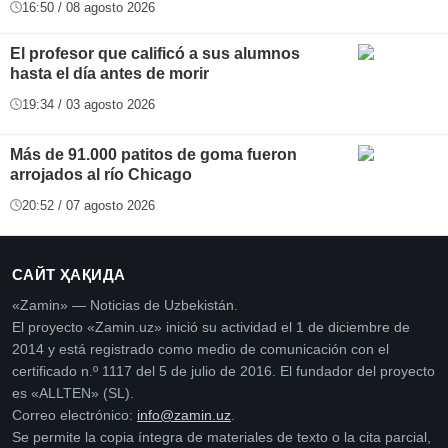
16:50 / 08 agosto 2026
El profesor que calificó a sus alumnos
hasta el día antes de morir
19:34 / 03 agosto 2026
Más de 91.000 patitos de goma fueron
arrojados al río Chicago
20:52 / 07 agosto 2026
САЙТ ҲАҚИДА
«Zamin» — Noticias de Uzbekistán.
El proyecto «Zamin.uz» inició su actividad el 1 de diciembre de
2014 y está registrado como medio de comunicación con el
certificado n.º 1117 del 5 de julio de 2016. El fundador del proyecto
es «ALLTEN» (SL).
Correo electrónico:
info@zamin.uz
.
Se permite la copia íntegra de materiales de texto o la cita parcial,