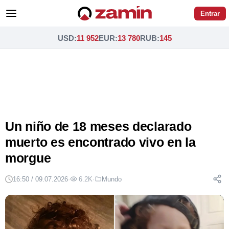
Entrar
USD
:
11 952
EUR
:
13 780
RUB
:
145
Un niño de 18 meses declarado
muerto es encontrado vivo en la
morgue
16:50 / 09.07.2026
·
6.2K
·
Mundo