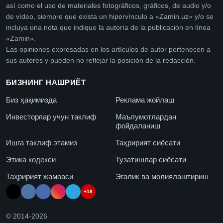
así como el uso de materiales fotográficos, gráficos, de audio y/o
de vídeo, siempre que exista un hipervínculo a «Zamin.uz» y/o se
incluya una nota que indique la autoría de la publicación en línea
«Zamin».
Las opiniones expresadas en los artículos de autor pertenecen a
sus autores y pueden no reflejar la posición de la redacción.
БИЗНИНГ НАШРИЁТ
Биз ҳақимизда
Реклама жойлаш
Инвесторлар учун таклиф
Маълумотлардан
фойдаланиш
Ишга таклиф этамиз
Таҳририят сиёсати
Этика кодекси
Тузатишлар сиёсати
Таҳририят жамоаси
Эгалик ва молиялаштириш
+18
© 2014-
2026