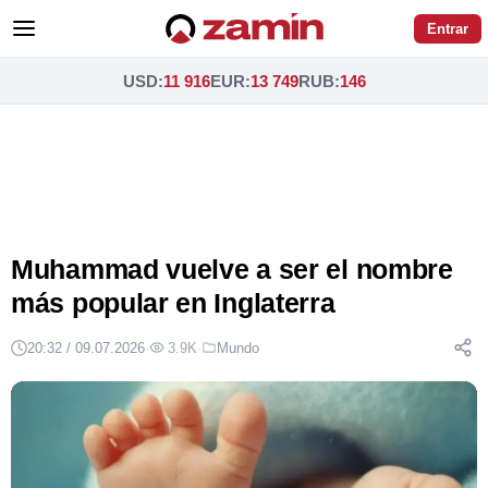
Entrar
USD
:
11 916
EUR
:
13 749
RUB
:
146
Muhammad vuelve a ser el nombre
más popular en Inglaterra
20:32 / 09.07.2026
·
3.9K
·
Mundo