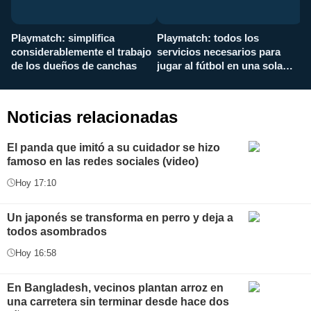
Playmatch: simplifica
Playmatch: todos los
¿
considerablemente el trabajo
servicios necesarios para
d
de los dueños de canchas
jugar al fútbol en una sola
c
aplicación
i
Noticias relacionadas
El panda que imitó a su cuidador se hizo
famoso en las redes sociales (video)
Hoy 17:10
Un japonés se transforma en perro y deja a
todos asombrados
Hoy 16:58
En Bangladesh, vecinos plantan arroz en
una carretera sin terminar desde hace dos