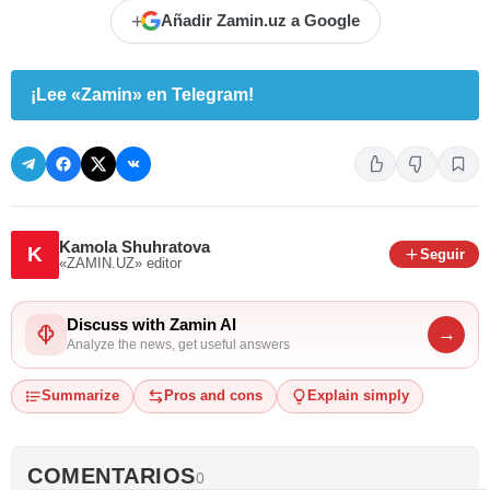
+
Añadir Zamin.uz a Google
¡Lee «Zamin» en Telegram!
Kamola Shuhratova
K
Seguir
«ZAMIN.UZ»
editor
Discuss with Zamin AI
→
Analyze the news, get useful answers
Summarize
Pros and cons
Explain simply
COMENTARIOS
0