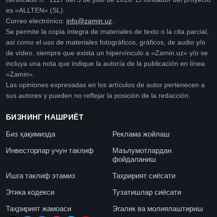
es «ALLTEN» (SL).
Correo electrónico:
info@zamin.uz
.
Se permite la copia íntegra de materiales de texto o la cita parcial,
así como el uso de materiales fotográficos, gráficos, de audio y/o
de vídeo, siempre que exista un hipervínculo a «Zamin.uz» y/o se
incluya una nota que indique la autoría de la publicación en línea
«Zamin».
Las opiniones expresadas en los artículos de autor pertenecen a
sus autores y pueden no reflejar la posición de la redacción.
БИЗНИНГ НАШРИЁТ
Биз ҳақимизда
Реклама жойлаш
Инвесторлар учун таклиф
Маълумотлардан
фойдаланиш
Ишга таклиф этамиз
Таҳририят сиёсати
Этика кодекси
Тузатишлар сиёсати
Таҳририят жамоаси
Эгалик ва молиялаштириш