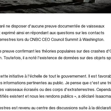
laré ne disposer d'aucune preuve documentée de vaisseaux
st exprimé ainsi en répondant aux questions sur les contacts
raterrestres lors du CNBC CEO Council Summit à Washington.
preuve confirmant les théories populaires sur des crashes d
n. Toutefois, il a noté l'existence de données sur des objets s
te initiative à l'échelle de tout le gouvernement. Il est favorab
es informations pertinentes au public. Je pense que c'est une tr
r des vaisseaux écrasés ou des corps d'extraterrestres. Cepend
fiés existent et nous les rendons publics », a déclaré Isaacma
rrestres est revenu au centre des discussions suite à la déclarat