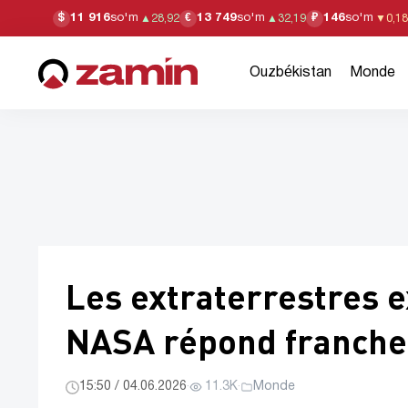
11 916
so'm
13 749
so'm
146
so'm
$
€
₽
▲
28,92
▲
32,19
▼
0,18
Ouzbékistan
Monde
Les extraterrestres ex
NASA répond franch
15:50 / 04.06.2026
·
11.3K
·
Monde