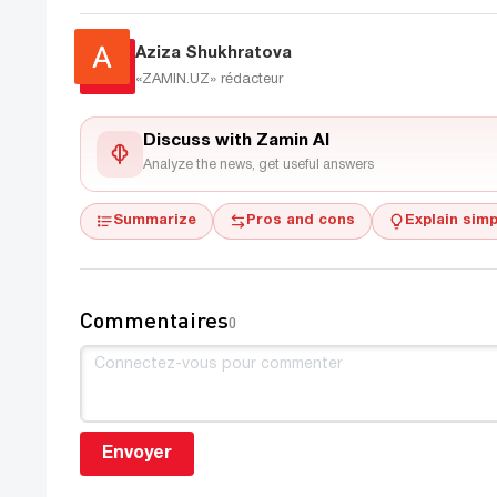
Aziza Shukhratova
«ZAMIN.UZ»
rédacteur
Discuss with Zamin AI
Analyze the news, get useful answers
Summarize
Pros and cons
Explain simp
Commentaires
0
Envoyer