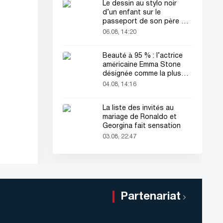
Le dessin au stylo noir
d’un enfant sur le
passeport de son père a
attiré tous les regards
06.08, 14:20
Beauté à 95 % : l’actrice
américaine Emma Stone
désignée comme la plus
belle femme du monde !
04.08, 14:16
La liste des invités au
mariage de Ronaldo et
Georgina fait sensation
03.08, 22:47
Partenariat