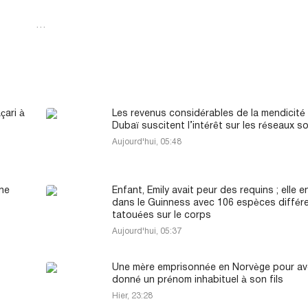
…
çari à
Les revenus considérables de la mendicité
Dubaï suscitent l’intérêt sur les réseaux s
Aujourd'hui, 05:48
une
Enfant, Emily avait peur des requins ; elle e
dans le Guinness avec 106 espèces différ
tatouées sur le corps
Aujourd'hui, 05:37
Une mère emprisonnée en Norvège pour av
donné un prénom inhabituel à son fils
Hier, 23:28