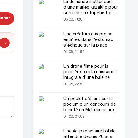
La demande inattendue
d’une mariée kazakhe pour
son mahr a stupéfié tout
onner
le monde
06.08, 18:01
Une créature aux proies
entières dans l'estomac
→
s'échoue sur la plage
01.08, 11:53
Un drone filme pour la
première fois la naissance
intégrale d'une baleine
01.08, 23:51
Un poulet défilant sur le
podium d’un concours de
beauté en Malaisie attire
l’attention du public
04.08, 07:02
Une éclipse solaire totale,
attendue depuis 20 ans,