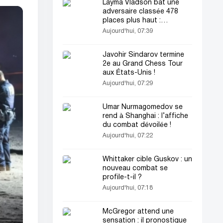
Layma Vladson bat une
adversaire classée 478
places plus haut :
sensation à Leipzig !
Aujourd'hui, 07:39
Javohir Sindarov termine
2e au Grand Chess Tour
aux États-Unis !
Aujourd'hui, 07:29
Umar Nurmagomedov se
rend à Shanghai : l’affiche
du combat dévoilée !
Aujourd'hui, 07:22
Whittaker cible Guskov : un
nouveau combat se
profile-t-il ?
Aujourd'hui, 07:18
McGregor attend une
sensation : il pronostique