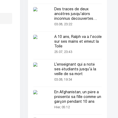
Des traces de deux
ancêtres jusqu’alors
inconnus découvertes
dans l’ADN humain
03.08, 23:22
À 10 ans, Ralph va à l'école
sur ses mains et émeut la
Toile
25.07, 23:43
L’enseignant qui a noté
ses étudiants jusqu’à la
veille de sa mort
03.08, 19:34
En Afghanistan, un père a
présenté sa fille comme un
garçon pendant 10 ans
Hier, 05:12