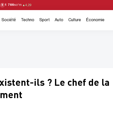
1 766
so'm
¥
▲
4,29
Société
Techno
Sport
Auto
Culture
Économie
istent-ils ? Le chef de la
ement