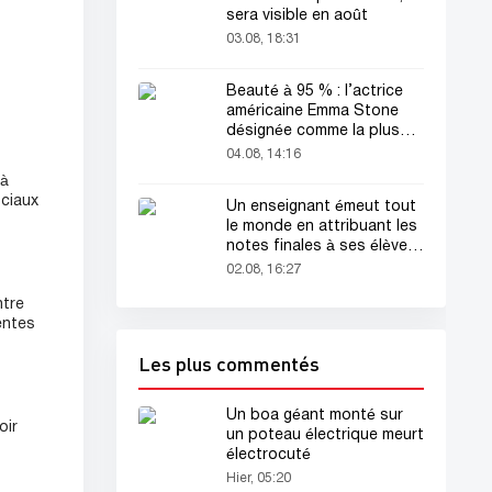
sera visible en août
03.08, 18:31
Beauté à 95 % : l’actrice
américaine Emma Stone
désignée comme la plus
belle femme du monde !
04.08, 14:16
 à
ociaux
Un enseignant émeut tout
le monde en attribuant les
notes finales à ses élèves
avant sa mort
02.08, 16:27
ntre
entes
Les plus commentés
Un boa géant monté sur
oir
un poteau électrique meurt
électrocuté
Hier, 05:20