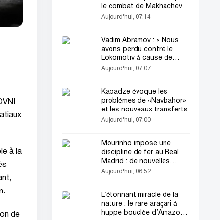
le combat de Makhachev
Aujourd'hui, 07:14
Vadim Abramov : « Nous
avons perdu contre le
Lokomotiv à cause de
l’erreur du VAR et de la
Aujourd'hui, 07:07
fatigue »
Kapadze évoque les
problèmes de «Navbahor»
'OVNI
et les nouveaux transferts
patiaux
Aujourd'hui, 07:00
Mourinho impose une
le à la
discipline de fer au Real
Madrid : de nouvelles
ès
règles entrent en vigueur
Aujourd'hui, 06:52
ant,
n.
L’étonnant miracle de la
nature : le rare araçari à
huppe bouclée d’Amazonie
ion de