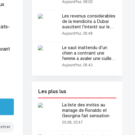
émerveille les scientifiques
Aujourd'hui, 06:02
ux
Les revenus considérables
de la mendicité à Dubaï
tats-
suscitent l’intérêt sur les
réseaux sociaux
Aujourd'hui, 05:48
Le saut inattendu d’un
avant
chien a contraint une
femme à avaler une cuillère
de 17 cm
Aujourd'hui, 05:42
Les plus lus
La liste des invités au
mariage de Ronaldo et
Georgina fait sensation
03.08, 22:47
strer