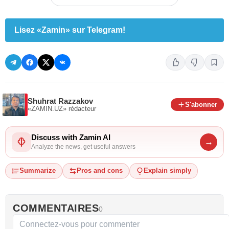
Lisez «Zamin» sur Telegram!
Shuhrat Razzakov
S'abonner
«ZAMIN.UZ»
rédacteur
Discuss with Zamin AI
→
Analyze the news, get useful answers
Summarize
Pros and cons
Explain simply
COMMENTAIRES
0