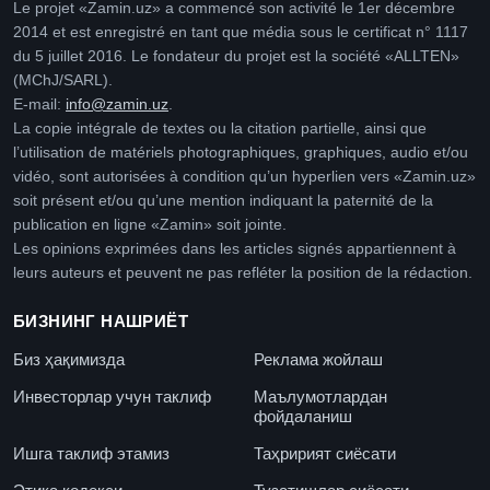
Le projet «Zamin.uz» a commencé son activité le 1er décembre
2014 et est enregistré en tant que média sous le certificat n° 1117
du 5 juillet 2016. Le fondateur du projet est la société «ALLTEN»
(MChJ/SARL).
E-mail:
info@zamin.uz
.
La copie intégrale de textes ou la citation partielle, ainsi que
l’utilisation de matériels photographiques, graphiques, audio et/ou
vidéo, sont autorisées à condition qu’un hyperlien vers «Zamin.uz»
soit présent et/ou qu’une mention indiquant la paternité de la
publication en ligne «Zamin» soit jointe.
Les opinions exprimées dans les articles signés appartiennent à
leurs auteurs et peuvent ne pas refléter la position de la rédaction.
БИЗНИНГ НАШРИЁТ
Биз ҳақимизда
Реклама жойлаш
Инвесторлар учун таклиф
Маълумотлардан
фойдаланиш
Ишга таклиф этамиз
Таҳририят сиёсати