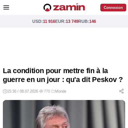
Connexion
USD
:
11 916
EUR
:
13 749
RUB
:
146
La condition pour mettre fin à la
guerre en un jour : qu'a dit Peskov ?
15:30 / 08.07.2026
·
770
·
Monde