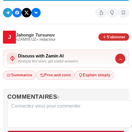
Jahongir Tursunov
J
S'abonner
«ZAMIN.UZ»
rédacteur
Discuss with Zamin AI
→
Analyze the news, get useful answers
Summarize
Pros and cons
Explain simply
COMMENTAIRES
0