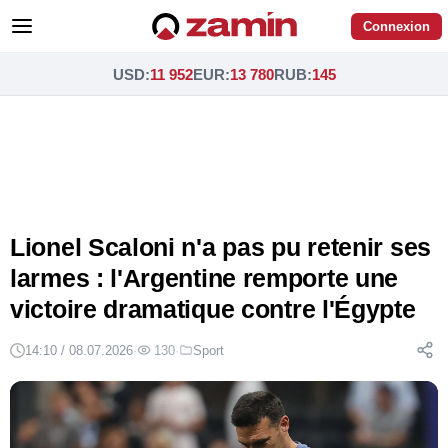
Connexion
USD
:
11 952
EUR
:
13 780
RUB
:
145
Lionel Scaloni n'a pas pu retenir ses
larmes : l'Argentine remporte une
victoire dramatique contre l'Égypte
14:10 / 08.07.2026
·
130
·
Sport