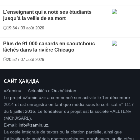
L’enseignant qui a noté ses étudiants
jusqu’à la veille de sa mort
19:34 / 03 août 2026
Plus de 91 000 canards en caoutchouc
lâchés dans la rivière Chicago
20:52 / 07 août 2026
САЙТ ҲАҚИДА
«Zamin» — Actualités d’Ouzbékistan.
Le projet «Zamin.uz» a commencé son activité le 1er décembre
2014 et est enregistré en tant que média sous le certificat n° 1117
du 5 juillet 2016. Le fondateur du projet est la société «ALLTEN»
(MChJ/SARL).
E-mail:
info@zamin.uz
.
La copie intégrale de textes ou la citation partielle, ainsi que
l’utilisation de matériels photographiques, graphiques, audio et/ou