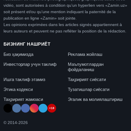
vidéo, sont autorisées à condition qu’un hyperlien vers «Zamin.uz»
soit présent et/ou qu’une mention indiquant la paternité de la
publication en ligne «Zamin» soit jointe.
Les opinions exprimées dans les articles signés appartiennent à
leurs auteurs et peuvent ne pas refléter la position de la rédaction.
БИЗНИНГ НАШРИЁТ
Биз ҳақимизда
Реклама жойлаш
Инвесторлар учун таклиф
Маълумотлардан
фойдаланиш
Ишга таклиф этамиз
Таҳририят сиёсати
Этика кодекси
Тузатишлар сиёсати
Таҳририят жамоаси
Эгалик ва молиялаштириш
+18
© 2014-
2026