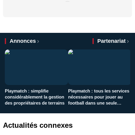
…
Annonces
Partenariat
Playmatch : simplifie
Playmatch : tous les services
C
considérablement la gestion
nécessaires pour jouer au
d
des propriétaires de terrains
football dans une seule
p
application
f
Actualités connexes