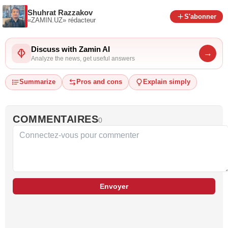
Shuhrat Razzakov
S'abonner
«ZAMIN.UZ»
rédacteur
Discuss with Zamin AI
→
Analyze the news, get useful answers
Summarize
Pros and cons
Explain simply
COMMENTAIRES
0
Envoyer