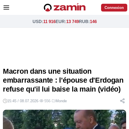
Connexion
USD
:
11 916
EUR
:
13 749
RUB
:
146
Macron dans une situation
embarrassante : l'épouse d'Erdogan
refuse qu'il lui baise la main (vidéo)
15:45 / 08.07.2026
·
556
·
Monde