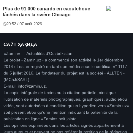
Plus de 91 000 canards en caoutchouc
lâchés dans la rivière Chicago
20:52 / 07 août 2026
САЙТ ҲАҚИДА
«Zamin» — Actualités d’Ouzbékistan.
Le projet «Zamin.uz» a commencé son activité le 1er décembre
2014 et est enregistré en tant que média sous le certificat n° 1117
du 5 juillet 2016. Le fondateur du projet est la société «ALLTEN»
(MChJ/SARL).
E-mail:
info@zamin.uz
.
La copie intégrale de textes ou la citation partielle, ainsi que
l’utilisation de matériels photographiques, graphiques, audio et/ou
vidéo, sont autorisées à condition qu’un hyperlien vers «Zamin.uz»
soit présent et/ou qu’une mention indiquant la paternité de la
publication en ligne «Zamin» soit jointe.
Les opinions exprimées dans les articles signés appartiennent à
leurs auteurs et peuvent ne pas refléter la position de la rédaction.