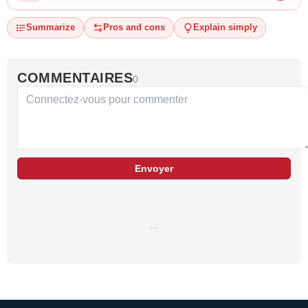
Summarize
Pros and cons
Explain simply
COMMENTAIRES
0
Envoyer
…