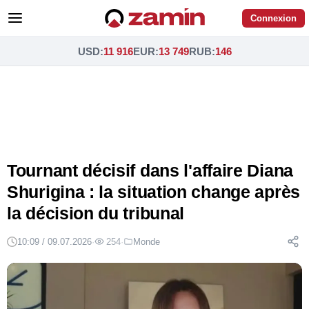
Connexion
USD
:
11 916
EUR
:
13 749
RUB
:
146
Tournant décisif dans l'affaire Diana
Shurigina : la situation change après
la décision du tribunal
10:09 / 09.07.2026
·
254
·
Monde