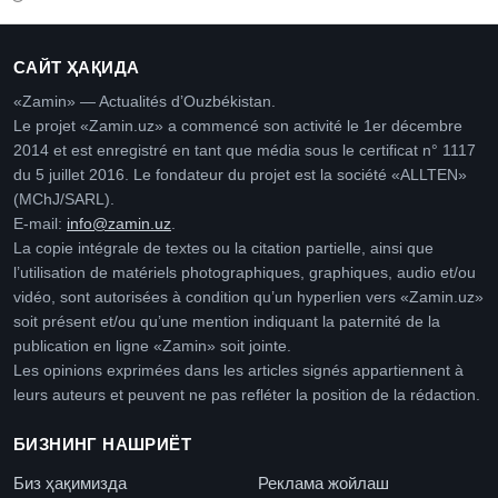
САЙТ ҲАҚИДА
«Zamin» — Actualités d’Ouzbékistan.
Le projet «Zamin.uz» a commencé son activité le 1er décembre
2014 et est enregistré en tant que média sous le certificat n° 1117
du 5 juillet 2016. Le fondateur du projet est la société «ALLTEN»
(MChJ/SARL).
E-mail:
info@zamin.uz
.
La copie intégrale de textes ou la citation partielle, ainsi que
l’utilisation de matériels photographiques, graphiques, audio et/ou
vidéo, sont autorisées à condition qu’un hyperlien vers «Zamin.uz»
soit présent et/ou qu’une mention indiquant la paternité de la
publication en ligne «Zamin» soit jointe.
Les opinions exprimées dans les articles signés appartiennent à
leurs auteurs et peuvent ne pas refléter la position de la rédaction.
БИЗНИНГ НАШРИЁТ
Биз ҳақимизда
Реклама жойлаш